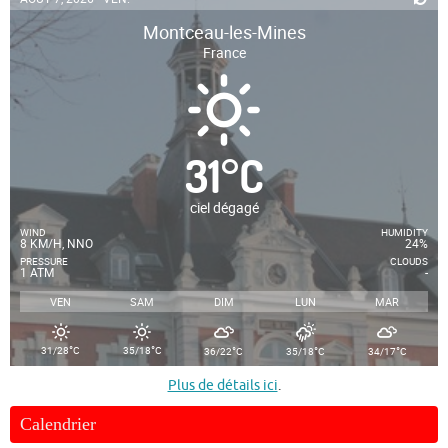
Montceau-les-Mines
France
31
°
C
ciel dégagé
WIND
HUMIDITY
8 KM/H, NNO
24%
PRESSURE
CLOUDS
1 ATM
-
VEN
SAM
DIM
LUN
MAR
°
°
°
°
°
31/28
C
35/18
C
36/22
C
35/18
C
34/17
C
Plus de détails ici
.
Calendrier