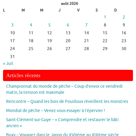
août 2026
L
M
M
J
V
S
D
1
2
3
4
5
6
7
8
9
10
11
12
13
14
15
16
17
18
19
20
21
22
23
24
25
26
27
28
29
30
31
« Juil
Articles récents
Championnat du monde de pêche – Coup d’envoi ce vendredi
matin, la tension est maximale
Rencontre – Quand les bois de Pouilloux réveillent les monstres
Mondial de pêche – Venez vous essayer à l’épervier !
Saint-Clément-sur-Guye – « Comprendre et restaurer le bâti
ancien »
Buxy – Voyagez dans le Japon du XVIIème au XIXème siècle