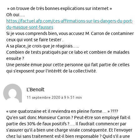
» on trouve de très bonnes explications sur internet »
Oh oui….
https://factuel.afp.com/ces-affirmations-sur-les-dangers-du-port-
du-masque-sont-fausses
Si je vous comprends bien, vous accusez M. Carron de contaminer
ceux qui vont se faire tester .
A sa place, je crois que je réagirais…..
Combien de tests pratiqués par ce labo et combien de malades
ensuite ?
Une pensée émue pour cette personne qui fait partie de celles
qui s’exposent pour l’intérêt de la collectivité.
L'Benoît
11 septembre 2020 à 9 h 51 min
« une quatorzaine et il reviendra en pleine forme… » ????
Qu’en sait donc Monsieur Carron ? Peut-être son employé fait-il
partie des 30% de faux positifs ?…. Il faudrait commencer par
s’assurer qu’il a bien une charge virale conséquente. Et l’envoyer
chez lui sans traitement est-il bien responsable ? Quid s’il a une