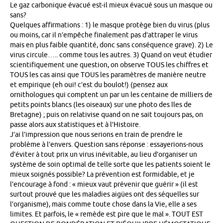
Le gaz carbonique évacué est-il mieux évacué sous un masque ou
sans?
Quelques affirmations : 1) le masque protège bien du virus (plus
ou moins, car il n’empêche finalement pas d’attraper le virus
mais en plus faible quantité, donc sans conséquence grave). 2) Le
virus circule….. comme tous les autres. 3) Quand on veut étudier
scientifiquement une question, on observe TOUS les chiffres et
TOUS les cas ainsi que TOUS les paramètres de manière neutre
et empirique (eh oui! c’est du boulot!) (pensez aux
ornithologues qui comptent un par un les centaine de milliers de
petits points blancs (les oiseaux) sur une photo des îles de
Bretagne) ; puis on relativise quand on ne sait toujours pas, on
passe alors aux statistiques et à l’Histoire.
J’ai l’impression que nous serions en train de prendre le
problème à l’envers. Question sans réponse : essayerions-nous
d’éviter à tout prix un virus inévitable, au lieu d’organiser un
système de soin optimal de telle sorte que les patients soient le
mieux soignés possible? La prévention est formidable, et je
l’encourage à fond : « mieux vaut prévenir que guérir » (il est
surtout prouvé que les maladies aigües ont des séquelles sur
l’organisme), mais comme toute chose dans la Vie, elle a ses
limites. Et parfois, le « remède est pire que le mal ». TOUT EST