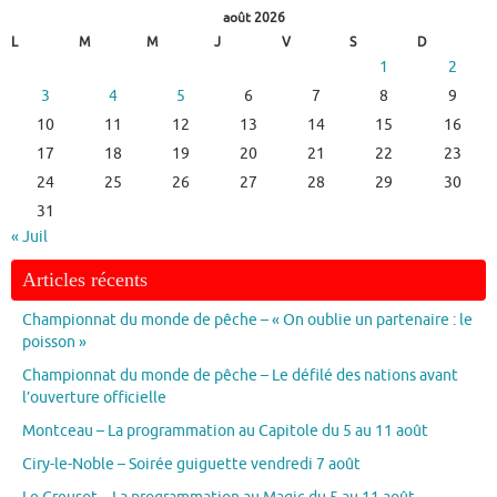
août 2026
L
M
M
J
V
S
D
1
2
3
4
5
6
7
8
9
10
11
12
13
14
15
16
17
18
19
20
21
22
23
24
25
26
27
28
29
30
31
« Juil
Articles récents
Championnat du monde de pêche – « On oublie un partenaire : le
poisson »
Championnat du monde de pêche – Le défilé des nations avant
l’ouverture officielle
Montceau – La programmation au Capitole du 5 au 11 août
Ciry-le-Noble – Soirée guiguette vendredi 7 août