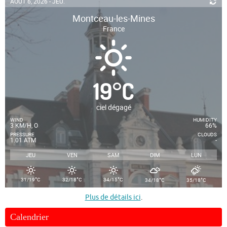
AOÛT 6, 2026 - JEU.
Montceau-les-Mines
France
19
°
C
ciel dégagé
WIND
HUMIDITY
3 KM/H, O
66%
PRESSURE
CLOUDS
1.01 ATM
-
JEU
VEN
SAM
DIM
LUN
°
°
°
°
°
31/19
C
32/18
C
34/15
C
34/18
C
35/18
C
Plus de détails ici
.
Calendrier