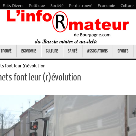
Faits-Divers
Politique
Société
Perdu trouvé
Economie
Culture
 trouvé
Economie
Culture
Santé
Associations
Sports
 font leur (r)évolution
ts font leur (r)évolution