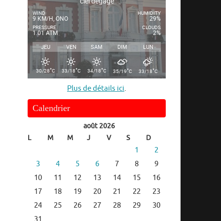
ciel dégagé
WIND
HUMIDITY
9 KM/H, ONO
29%
PRESSURE
CLOUDS
1.01 ATM
2%
JEU
VEN
SAM
DIM
LUN
°
°
°
°
°
30/28
C
33/18
C
34/18
C
35/19
C
33/18
C
Plus de détails ici
.
Calendrier
août 2026
L
M
M
J
V
S
D
1
2
3
4
5
6
7
8
9
10
11
12
13
14
15
16
17
18
19
20
21
22
23
24
25
26
27
28
29
30
31