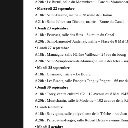
A 20h : Le Breuil, salle du Morambeau – Parc du Morambea
•
Mercredi 22 septembre
A 18h : Saint-Eusèbe, mairie – 28 route de Chalon
A 21h : Saint-Julien-sur-Dheune, mairie – Route du Canal
•
Jeudi 23 septembre
A 18h : Ecuisses, salle des fêtes – 64 route du Canal
A 20h : Saint-Laurent-d’Andenay, mairie – Place du 8 Mai 
•
Lundi 27 septembre
A 18h : Marmagne, salle Hélène Vailleau – 24 rue du bourg
A 20h : Saint-Symphorien-de-Marmagne, salle des fêtes – ro
•
Mardi 28 septembre
A 18h : Charmoy, mairie – Le Bourg
A 20h : Les Bizots, salle François Tanguy Prigent – 66 rue d
•
Jeudi 30 septembre
A 18h : Torcy, centre culturel C2 – 12 avenue du 8 Mai 194
A 20h : Montchanin, salle le Moderne – 102 avenue de la R
•
Lundi 4 octobre
A 18h : Sanvignes, salle polyvalente de la Trèche – rue Jean
A 20h : Perrecy-les-Forges, salle Robert Deles – avenue Do
•
Mardi 5 octobre