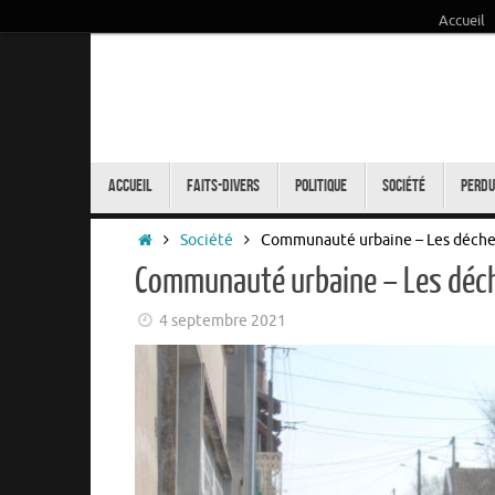
Accueil
Passer
au
contenu
Passer
au
Accueil
Faits-Divers
Politique
Société
Perdu
contenu
Accueil
Société
Communauté urbaine – Les déchets
Communauté urbaine – Les déche
4 septembre 2021