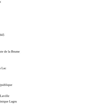
u
1945
ute de la Brume
u Lac
5
épublique
 Laville
minique Lagru