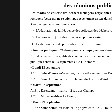
des réunions publi
Les modes de collecte des déchets ménagers recyclables (
résiduels (ceux qui ne se trient pas et se jettent en sac dan
Ces changements vont porter sur :
L’adaptation de la fréquence des collectes des déchets r
De nouveaux jours de collectes en porte-à-porte
Le déploiement de points de collecte de proximité
Réunions publiques : 26 dates pour accompagner ces cha
Afin de couvrir l’intégralité des communes directement con
publiques entre le 13 septembre et le 11 octobre.
•
Lundi 13 septembre
A 18h : Saint-Pierre-de-Varennes,
mairie – 8 avenue Jules Pe
A 20h : Saint-Firmin,
mairie – 1 chemin du Theurot d’Ardon
•
Mardi 14 septembre
A 18h : Essertenne – mairie – 2 rue des Champs
A 20h : Morey, mairie – Le Bourg
•
Mardi 21 septembre
A 18h : Saint-Sernin-du-Bois, salle polyvalente – 2720 rout