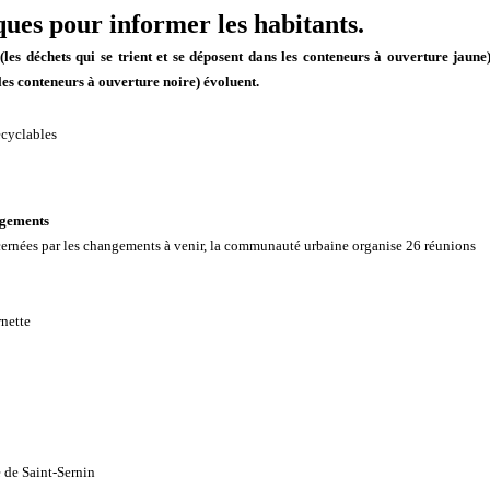
ques pour informer les habitants.
les déchets qui se trient et se déposent dans les conteneurs à ouverture jaune)
s les conteneurs à ouverture noire) évoluent.
ecyclables
ngements
cernées par les changements à venir, la communauté urbaine organise 26 réunions
rnette
e de Saint-Sernin