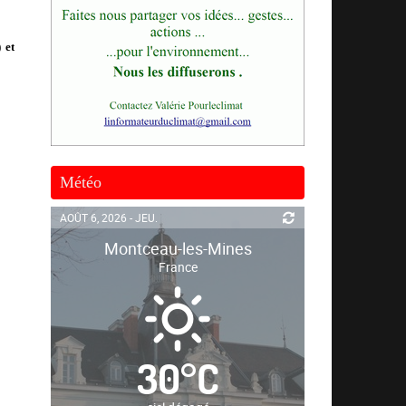
 et
Météo
AOÛT 6, 2026 - JEU.
Montceau-les-Mines
France
30
°
C