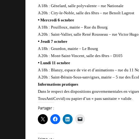
A 18h : Génelard, salle polyvalente – rue Nationale
A 20h : Ciry-le-Noble, salle des fêtes – rue Benoît Lagrost
•
Mercredi 6 octobre
A 18h : Pouilloux, mairie – Rue du Bourg
A 20h : Saint-Vallier, salle René Rousseau – rue Victor Hugo
•
Jeudi 7 octobre
A 18h : Gourdon, mairie – Le Bourg
A 20h : Mont-Saint-Vincent, salle des fêtes – D105
•
Lundi 11 octobre
A 18h : Blanzy, espace de vie et d’animations – rue du 11 
A 20h : Saint-Bérain-Sous-sanvignes, mairie – 5 rue des Éco
Informations pratiques
Dans le respect des dispositions gouvernementales en vigueur,
TousAntiCovid) ou papier d’un « pass sanitaire » valide.
Partager :