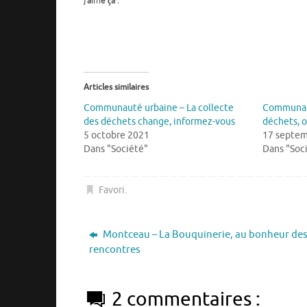
J’aime ça :
Articles similaires
Communauté urbaine – La collecte
Communaut
des déchets change, informez-vous
déchets, o
5 octobre 2021
17 septem
Dans "Société"
Dans "Soc
Favori
.
Montceau – La Bouquinerie, au bonheur de
rencontres
2 commentaires :