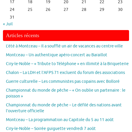
17
18
19
20
21
22
23
24
25
26
27
28
29
30
31
« Juil
Articles récents
L’été à Montceau – Il a soufflé un air de vacances au centre-ville
Montceau – Un authentique apéro-concert au Baraillot
Ciry-le-Noble – « Tribute to Téléphone » en illimité à la Briqueterie
Chalon – La LDH et l’AFPS 71 excluent du forum des associations
Guerre culturelle – Les communistes pas copains avec Bolloré
Championnat du monde de pêche – « On oublie un partenaire : le
poisson »
Championnat du monde de pêche – Le défilé des nations avant
l’ouverture officielle
Montceau – La programmation au Capitole du 5 au 11 août
Ciry-le-Noble – Soirée guiguette vendredi 7 août