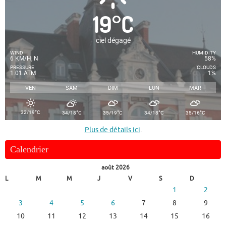
19
°
C
ciel dégagé
WIND
HUMIDITY
6 KM/H, N
58%
PRESSURE
CLOUDS
1.01 ATM
1%
VEN
SAM
DIM
LUN
MAR
°
°
°
°
°
32/19
C
34/18
C
35/19
C
34/18
C
35/16
C
Plus de détails ici
.
Calendrier
août 2026
L
M
M
J
V
S
D
1
2
3
4
5
6
7
8
9
10
11
12
13
14
15
16