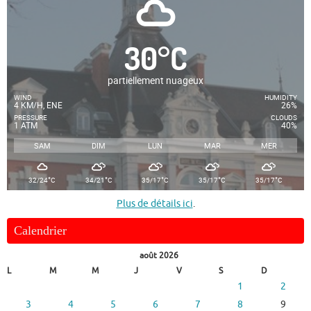
30
°
C
partiellement nuageux
WIND
HUMIDITY
4 KM/H, ENE
26%
PRESSURE
CLOUDS
1 ATM
40%
SAM
DIM
LUN
MAR
MER
°
°
°
°
°
32/24
C
34/21
C
35/17
C
35/17
C
35/17
C
Plus de détails ici
.
Calendrier
août 2026
L
M
M
J
V
S
D
1
2
3
4
5
6
7
8
9