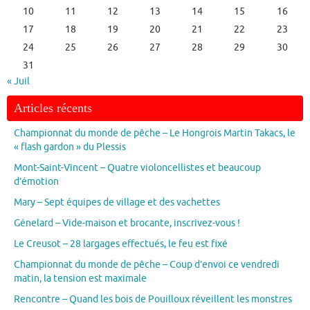
10
11
12
13
14
15
16
17
18
19
20
21
22
23
24
25
26
27
28
29
30
31
« Juil
Articles récents
Championnat du monde de pêche – Le Hongrois Martin Takacs, le
« flash gardon » du Plessis
Mont-Saint-Vincent – Quatre violoncellistes et beaucoup
d’émotion
Mary – Sept équipes de village et des vachettes
Génelard – Vide-maison et brocante, inscrivez-vous !
Le Creusot – 28 largages effectués, le feu est fixé
Championnat du monde de pêche – Coup d’envoi ce vendredi
matin, la tension est maximale
Rencontre – Quand les bois de Pouilloux réveillent les monstres