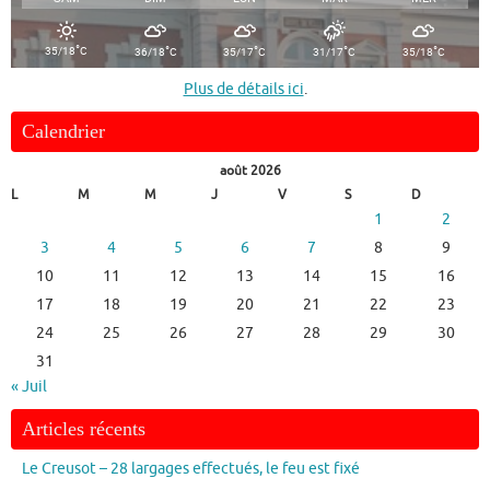
°
°
°
°
°
35/18
C
36/18
C
35/17
C
31/17
C
35/18
C
Plus de détails ici
.
Calendrier
août 2026
L
M
M
J
V
S
D
1
2
3
4
5
6
7
8
9
10
11
12
13
14
15
16
17
18
19
20
21
22
23
24
25
26
27
28
29
30
31
« Juil
Articles récents
Le Creusot – 28 largages effectués, le feu est fixé