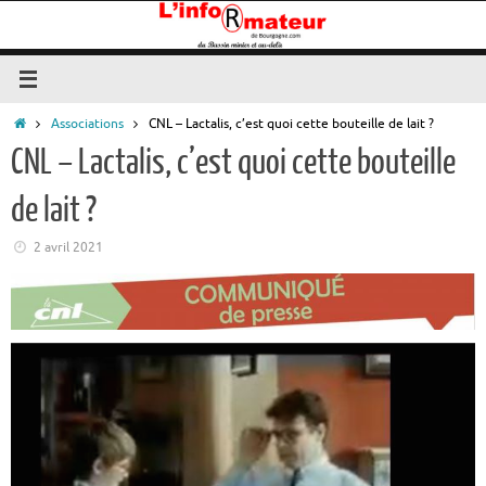
Passer
au
contenu
Accueil
Associations
CNL – Lactalis, c’est quoi cette bouteille de lait ?
CNL – Lactalis, c’est quoi cette bouteille
de lait ?
2 avril 2021