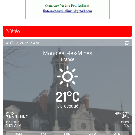
Météo
AOÛT 8, 2026 - SAM.
Montceau-les-Mines
France
21
°
C
ciel dégagé
WIND
HUMIDITY
7 KM/H, NNE
45%
PRESSURE
CLOUDS
1.01 ATM
1%
SAM
DIM
LUN
MAR
MER