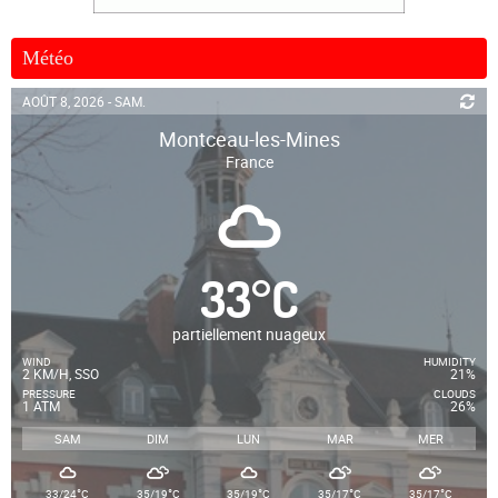
Météo
AOÛT 8, 2026 - SAM.
Montceau-les-Mines
France
33
°
C
partiellement nuageux
WIND
HUMIDITY
2 KM/H, SSO
21%
PRESSURE
CLOUDS
1 ATM
26%
SAM
DIM
LUN
MAR
MER
°
°
°
°
°
33/24
C
35/19
C
35/19
C
35/17
C
35/17
C