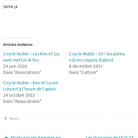
J’aime ça :
Articles similaires
Ciry-le-Noble – Les Kev et Gis
Ciry-le-Noble – Eh ! les potes,
vont mettre le feu
v’là les copains d’abord
24 juin 2026
8 décembre 2021
Dans "Associations"
Dans "Culture"
Ciry-le-Noble – Kev et Gis en
concert à l’heure de l’apéro
24 octobre 2022
Dans "Associations"
Favori
.
Montceau-les-Femmes en
Les stagiaires de l’E2C71