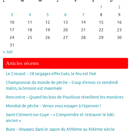
L
M
M
J
V
S
D
1
2
3
4
5
6
7
8
9
10
11
12
13
14
15
16
17
18
19
20
21
22
23
24
25
26
27
28
29
30
31
« Juil
Articles récents
Le Creusot – 28 largages effectués, le feu est fixé
Championnat du monde de pêche – Coup d’envoi ce vendredi
matin, la tension est maximale
Rencontre – Quand les bois de Pouilloux réveillent les monstres
Mondial de pêche – Venez vous essayer à l’épervier !
Saint-Clément-sur-Guye – « Comprendre et restaurer le bâti
ancien »
Buxy – Voyagez dans le Japon du XVIIème au XIXème siècle