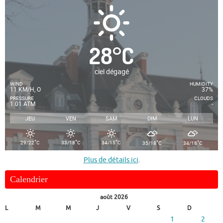
28
°
C
ciel dégagé
WIND
HUMIDITY
11 KM/H, O
37%
PRESSURE
CLOUDS
1.01 ATM
-
JEU
VEN
SAM
DIM
LUN
°
°
°
°
°
29/22
C
33/18
C
34/15
C
35/18
C
34/18
C
Plus de détails ici
.
Calendrier
août 2026
L
M
M
J
V
S
D
1
2