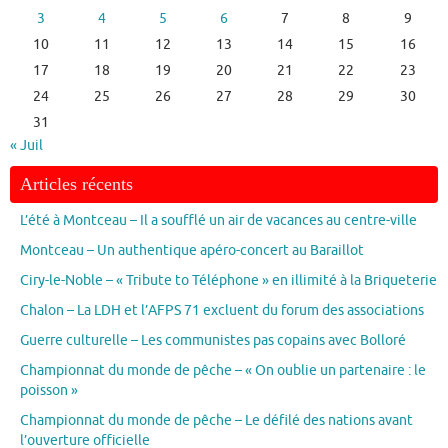
3
4
5
6
7
8
9
10
11
12
13
14
15
16
17
18
19
20
21
22
23
24
25
26
27
28
29
30
31
« Juil
Articles récents
L’été à Montceau – Il a soufflé un air de vacances au centre-ville
Montceau – Un authentique apéro-concert au Baraillot
Ciry-le-Noble – « Tribute to Téléphone » en illimité à la Briqueterie
Chalon – La LDH et l’AFPS 71 excluent du forum des associations
Guerre culturelle – Les communistes pas copains avec Bolloré
Championnat du monde de pêche – « On oublie un partenaire : le
poisson »
Championnat du monde de pêche – Le défilé des nations avant
l’ouverture officielle