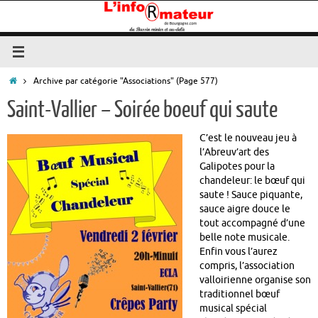
Passer
au
contenu
Accueil
Archive par catégorie "Associations"
(Page 577)
Saint-Vallier – Soirée boeuf qui saute
C’est le nouveau jeu à
l’Abreuv’art des
Galipotes pour la
chandeleur: le bœuf qui
saute ! Sauce piquante,
sauce aigre douce le
tout accompagné d’une
belle note musicale.
Enfin vous l’aurez
compris, l’association
valloirienne organise son
traditionnel bœuf
musical spécial