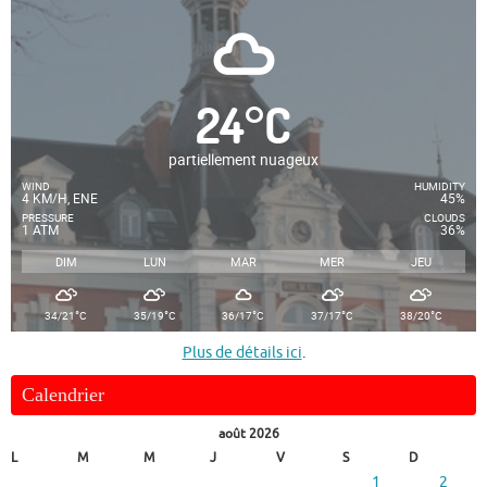
24
°
C
partiellement nuageux
WIND
HUMIDITY
4 KM/H, ENE
45%
PRESSURE
CLOUDS
1 ATM
36%
DIM
LUN
MAR
MER
JEU
°
°
°
°
°
34/21
C
35/19
C
36/17
C
37/17
C
38/20
C
Plus de détails ici
.
Calendrier
août 2026
L
M
M
J
V
S
D
1
2