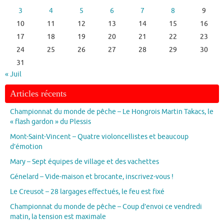
3
4
5
6
7
8
9
10
11
12
13
14
15
16
17
18
19
20
21
22
23
24
25
26
27
28
29
30
31
« Juil
Articles récents
Championnat du monde de pêche – Le Hongrois Martin Takacs, le
« flash gardon » du Plessis
Mont-Saint-Vincent – Quatre violoncellistes et beaucoup
d’émotion
Mary – Sept équipes de village et des vachettes
Génelard – Vide-maison et brocante, inscrivez-vous !
Le Creusot – 28 largages effectués, le feu est fixé
Championnat du monde de pêche – Coup d’envoi ce vendredi
matin, la tension est maximale