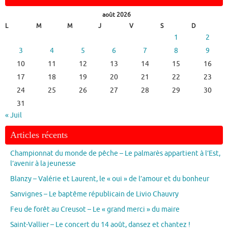
août 2026
L
M
M
J
V
S
D
1
2
3
4
5
6
7
8
9
10
11
12
13
14
15
16
17
18
19
20
21
22
23
24
25
26
27
28
29
30
31
« Juil
Articles récents
Championnat du monde de pêche – Le palmarès appartient à l’Est,
l’avenir à la jeunesse
Blanzy – Valérie et Laurent, le « oui » de l’amour et du bonheur
Sanvignes – Le baptême républicain de Livio Chauvry
Feu de forêt au Creusot – Le « grand merci » du maire
Saint-Vallier – Le concert du 14 août, dansez et chantez !