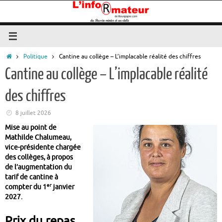
Passer
au
contenu
Accueil
Politique
Cantine au collège – L’implacable réalité des chiffres
Cantine au collège – L’implacable réalité
des chiffres
8 juillet 2026
Mise au point de
Mathilde Chalumeau,
vice-présidente chargée
des collèges, à propos
de l’augmentation du
tarif de cantine à
er
compter du 1
janvier
2027.
Prix du repas