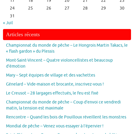
17
18
19
20
21
22
23
24
25
26
27
28
29
30
31
« Juil
Articles récents
Championnat du monde de pêche – Le Hongrois Martin Takacs, le
« flash gardon » du Plessis
Mont-Saint-Vincent – Quatre violoncellistes et beaucoup
d’émotion
Mary – Sept équipes de village et des vachettes
Génelard – Vide-maison et brocante, inscrivez-vous !
Le Creusot – 28 largages effectués, le feu est fixé
Championnat du monde de pêche – Coup d’envoi ce vendredi
matin, la tension est maximale
Rencontre – Quand les bois de Pouilloux réveillent les monstres
Mondial de pêche – Venez vous essayer à l’épervier !