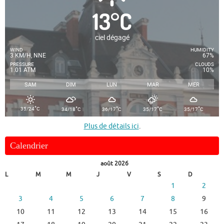
13
°
C
ciel dégagé
WIND
HUMIDITY
3 KM/H, NNE
67%
PRESSURE
CLOUDS
1.01 ATM
10%
SAM
DIM
LUN
MAR
MER
°
°
°
°
°
35/24
C
34/18
C
36/17
C
35/17
C
35/17
C
Plus de détails ici
.
Calendrier
août 2026
L
M
M
J
V
S
D
1
2
3
4
5
6
7
8
9
10
11
12
13
14
15
16