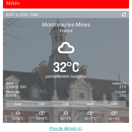
Météo
AOÛT 8, 2026 - SAM.
Montceau-les-Mines
France
32
°
C
partiellement nuageux
WIND
HUMIDITY
2 KM/H, SSO
21%
PRESSURE
CLOUDS
1 ATM
26%
SAM
DIM
LUN
MAR
MER
°
°
°
°
°
32/24
C
35/19
C
35/19
C
36/17
C
36/18
C
Plus de détails ici
.