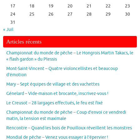
17
18
19
20
21
22
23
24
25
26
27
28
29
30
31
« Juil
Articles récents
Championnat du monde de pêche – Le Hongrois Martin Takacs, le
« flash gardon » du Plessis
Mont-Saint-Vincent – Quatre violoncellistes et beaucoup
d’émotion
Mary – Sept équipes de village et des vachettes
Génelard – Vide-maison et brocante, inscrivez-vous !
Le Creusot – 28 largages effectués, le feu est fixé
Championnat du monde de pêche – Coup d’envoi ce vendredi
matin, la tension est maximale
Rencontre – Quand les bois de Pouilloux réveillent les monstres
Mondial de pêche – Venez vous essayer à l’épervier !