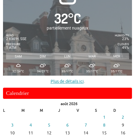
32
°
C
partiellement nuageux
WIND
HUMIDITY
2 KM/H, SSE
23%
PRESSURE
CLOUDS
1 ATM
49%
SAM
DIM
LUN
MAR
MER
°
°
°
°
°
32/24
C
34/21
C
35/17
C
35/17
C
35/17
C
Plus de détails ici
.
Calendrier
août 2026
L
M
M
J
V
S
D
1
2
3
4
5
6
7
8
9
10
11
12
13
14
15
16