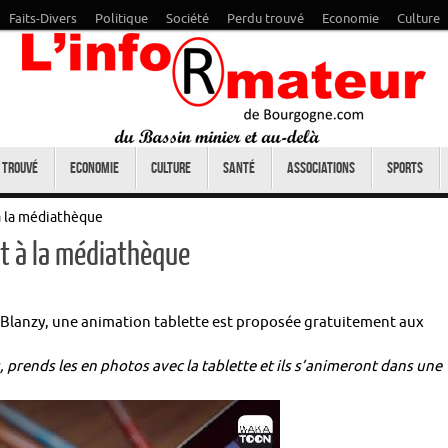
Faits-Divers
Politique
Société
Perdu trouvé
Economie
Culture
 trouvé
Economie
Culture
Santé
Associations
Sports
à la médiathèque
nt à la médiathèque
Blanzy, une animation tablette est proposée gratuitement aux
, prends les en photos avec la tablette et ils s’animeront dans une