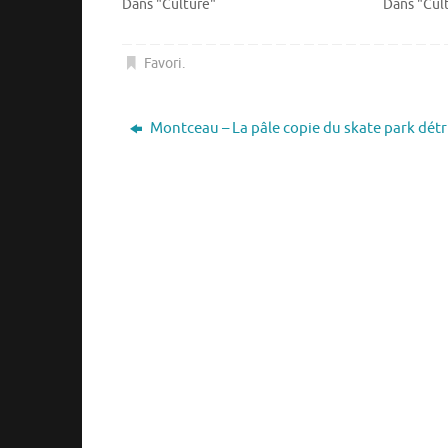
Dans "Culture"
Dans "Cul
Favori
.
Montceau – La pâle copie du skate park détr