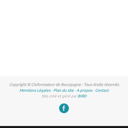
Copyright © L'informateur de Bourgogne - Tous droits réservés
Mentions Légales
-
Plan du site
-
A propos
-
Contact
Site créé et géré par
BIRD