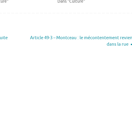
ture"
Dans "Culture"
uite
Article 49-3 – Montceau : le mécontentement revie
dans la rue