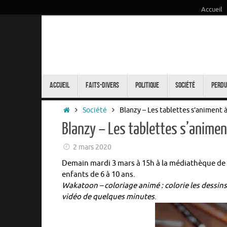
Accueil
Passer
au
contenu
Passer
au
Accueil
Faits-Divers
Politique
Société
Perdu
contenu
Accueil
Société
Blanzy – Les tablettes s’animent 
Blanzy – Les tablettes s’anime
2 mars 2020
Demain mardi 3 mars à 15h à la médiathèque de 
enfants de 6 à 10 ans.
Wakatoon – coloriage animé : colorie les dessins
vidéo de quelques minutes
.