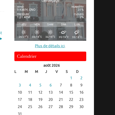
ciel dégagé
WIND
HUMIDITY
9 KM/H, ONO
31%
PRESSURE
CLOUDS
1.01 ATM
2%
JEU
VEN
SAM
DIM
LUN
nt
°
°
°
°
°
29/27
C
33/18
C
34/18
C
35/19
C
33/18
C
Plus de détails ici
.
Calendrier
août 2026
L
M
M
J
V
S
D
1
2
3
4
5
6
7
8
9
10
11
12
13
14
15
16
17
18
19
20
21
22
23
24
25
26
27
28
29
30
31