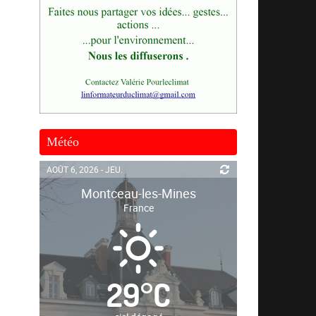
Météo
AOÛT 6, 2026 - JEU.
Montceau-les-Mines
France
29
°
C