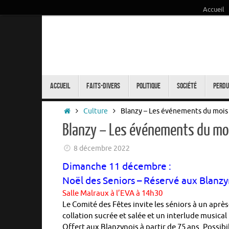
Accueil
Passer
au
contenu
Passer
au
Accueil
Faits-Divers
Politique
Société
Perdu
contenu
Accueil
Culture
Blanzy – Les événements du moi
Blanzy – Les événements du mo
8 décembre 2022
Dimanche 11 décembre :
Noël des Seniors – Réservé aux Blanzy
Salle Malraux à l’EVA à 14h30
Le Comité des Fêtes invite les séniors à un ap
collation sucrée et salée et un interlude music
Offert aux Blanzynois à partir de 75 ans. Possibil