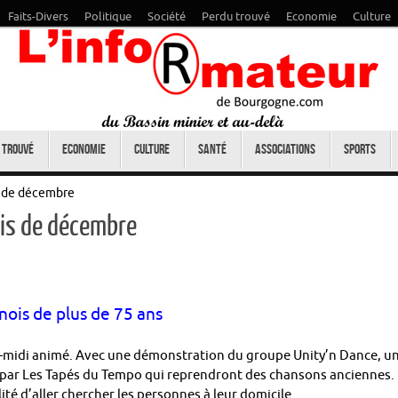
Faits-Divers
Politique
Société
Perdu trouvé
Economie
Culture
 trouvé
Economie
Culture
Santé
Associations
Sports
s de décembre
is de décembre
nois de plus de 75 ans
rès-midi animé. Avec une démonstration du groupe Unity’n Dance, u
al par Les Tapés du Tempo qui reprendront des chansons anciennes.
ité d’aller chercher les personnes à leur domicile.