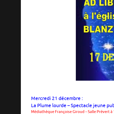
Mercredi 21 décembre :
La Plume lourde – Spectacle jeune pub
Médiathèque Françoise Giroud – Salle Prévert à 