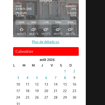
nuageux
WIND
HUMIDITY
4 KM/H, ENE
38%
PRESSURE
CLOUDS
1 ATM
51%
SAM
DIM
LUN
MAR
MER
°
°
°
°
°
32/24
C
34/21
C
35/17
C
35/17
C
35/17
C
Plus de détails ici
.
Calendrier
août 2026
L
M
M
J
V
S
D
1
2
3
4
5
6
7
8
9
10
11
12
13
14
15
16
17
18
19
20
21
22
23
24
25
26
27
28
29
30
31