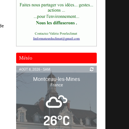
de
Météo
AOÛT 8, 2026 - SAM.
Montceau-les-Mines
France
26
°
C