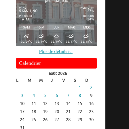
peu nuageux
WIND
HUMIDITY
5 KM/H, NO
27%
PRESSURE
CLOUDS
1 ATM
24%
SAM
DIM
LUN
MAR
MER
°
°
°
°
°
30/29
C
35/19
C
35/19
C
36/17
C
36/18
C
Plus de détails ici
.
Calendrier
août 2026
L
M
M
J
V
S
D
1
2
3
4
5
6
7
8
9
10
11
12
13
14
15
16
17
18
19
20
21
22
23
24
25
26
27
28
29
30
31