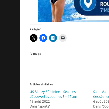
Partager :
J’aime ça :
Articles similaires
US Blanzy Féminine – Séances
Saint-Vall
découvertes pour les 5 – 12 ans
des séanc
17 août 2022
6 août 20
Dans "Sports"
Dans "Spo