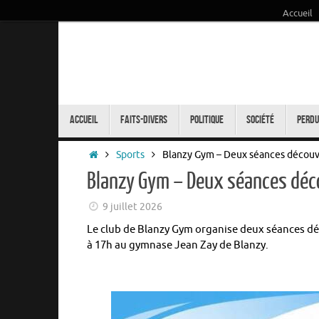
Accueil
Passer
au
contenu
Passer
au
Accueil
Faits-Divers
Politique
Société
Perdu
contenu
Accueil
Sports
Blanzy Gym – Deux séances découve
Blanzy Gym – Deux séances déco
9 juillet 2026
Le club de Blanzy Gym organise deux séances déco
à 17h au gymnase Jean Zay de Blanzy.