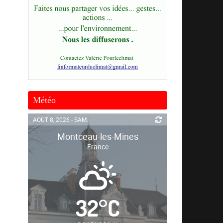
Météo
AOÛT 8, 2026 - SAM.
Montceau-les-Mines
France
32
°
C