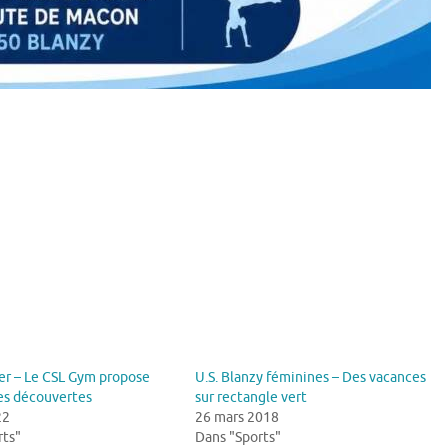
ier – Le CSL Gym propose
U.S. Blanzy féminines – Des vacances
es découvertes
sur rectangle vert
22
26 mars 2018
rts"
Dans "Sports"