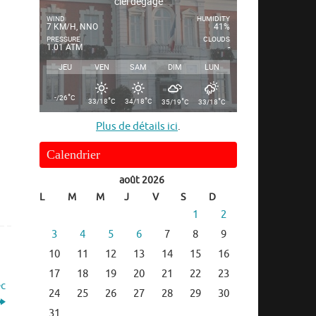
ciel dégagé
WIND
HUMIDITY
7 KM/H, NNO
41%
PRESSURE
CLOUDS
1.01 ATM
-
JEU
VEN
SAM
DIM
LUN
°
-/26
C
°
°
°
°
33/18
C
34/18
C
35/19
C
33/18
C
Plus de détails ici
.
Calendrier
août 2026
L
M
M
J
V
S
D
1
2
3
4
5
6
7
8
9
10
11
12
13
14
15
16
17
18
19
20
21
22
23
ec
24
25
26
27
28
29
30
31