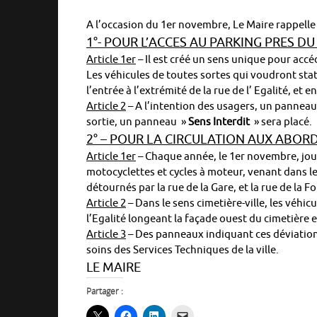
A l’occasion du 1er novembre, Le Maire rappelle 
1°- POUR L’ACCES AU PARKING PRES DU
Article 1er
– Il est créé un sens unique pour acc
Les véhicules de toutes sortes qui voudront st
l’entrée à l’extrémité de la rue de l’ Egalité, et 
Article 2
– A l’intention des usagers, un pannea
sortie, un panneau »
Sens Interdit
» sera placé.
2° – POUR LA CIRCULATION AUX ABORD
Article 1er
– Chaque année, le 1er novembre, jour
motocyclettes et cycles à moteur, venant dans le 
détournés par la rue de la Gare, et la rue de la F
Article 2
– Dans le sens cimetière-ville, les véhi
l’Egalité longeant la façade ouest du cimetière 
Article 3
– Des panneaux indiquant ces déviations
soins des Services Techniques de la ville.
LE MAIRE
Partager :