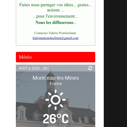
Météo
AOÛT 6, 2026 - JEU.
Montceau-les-Mines
France
26
°
C