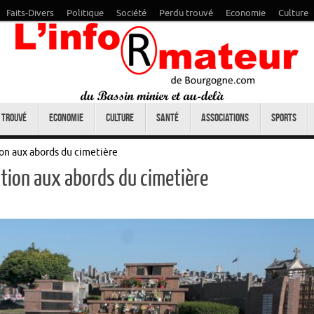
Faits-Divers
Politique
Société
Perdu trouvé
Economie
Culture
 trouvé
Economie
Culture
Santé
Associations
Sports
ion aux abords du cimetière
ation aux abords du cimetière