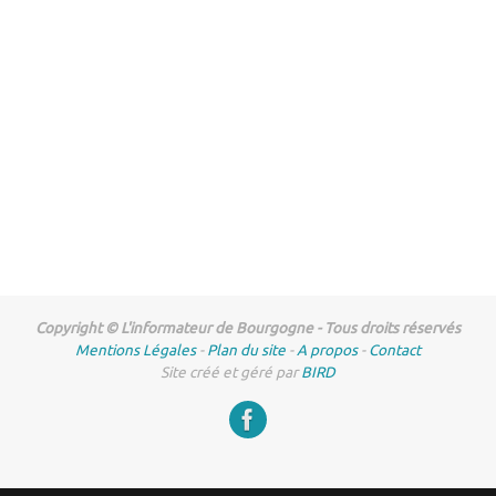
Copyright © L'informateur de Bourgogne - Tous droits réservés
Mentions Légales
-
Plan du site
-
A propos
-
Contact
Site créé et géré par
BIRD