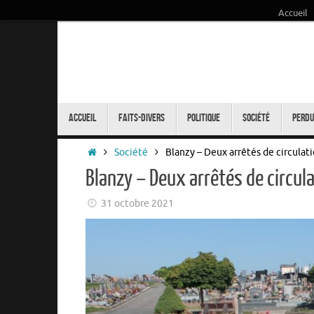
Accueil
Passer
au
contenu
Passer
au
Accueil
Faits-Divers
Politique
Société
Perdu
contenu
Accueil
Société
Blanzy – Deux arrêtés de circulat
Blanzy – Deux arrêtés de circul
31 octobre 2021