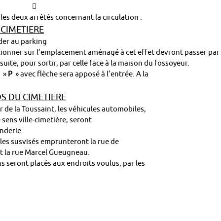

les deux arrêtés concernant la circulation :
 CIMETIERE
éder au parking
ationner sur l’emplacement aménagé à cet effet devront passer par
ensuite, pour sortir, par celle face à la maison du fossoyeur.
u »
P
» avec flèche sera apposé à l’entrée. A la
S DU CIMETIERE
 de la Toussaint, les véhicules automobiles,
sens ville-cimetière, seront
onderie.
cules susvisés emprunteront la rue de
et la rue Marcel Gueugneau.
 seront placés aux endroits voulus, par les