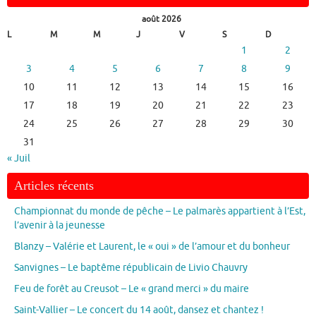
août 2026
L
M
M
J
V
S
D
1
2
3
4
5
6
7
8
9
10
11
12
13
14
15
16
17
18
19
20
21
22
23
24
25
26
27
28
29
30
31
« Juil
Articles récents
Championnat du monde de pêche – Le palmarès appartient à l’Est,
l’avenir à la jeunesse
Blanzy – Valérie et Laurent, le « oui » de l’amour et du bonheur
Sanvignes – Le baptême républicain de Livio Chauvry
Feu de forêt au Creusot – Le « grand merci » du maire
Saint-Vallier – Le concert du 14 août, dansez et chantez !