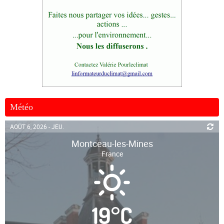
Météo
AOÛT 6, 2026 - JEU.
Montceau-les-Mines
France
19
°
C