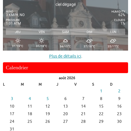
ciel dégagé
WIND
HUMIDITY
3 KM/H, NO
62%
PRESSURE
CLOUDS
1.01 ATM
1%
JEU
VEN
SAM
DIM
LUN
°
°
°
°
°
31/19
C
31/18
C
34/15
C
37/18
C
35/17
C
Plus de détails ici
.
Calendrier
août 2026
L
M
M
J
V
S
D
1
2
3
4
5
6
7
8
9
10
11
12
13
14
15
16
17
18
19
20
21
22
23
24
25
26
27
28
29
30
31