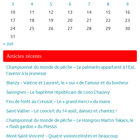
3
4
5
6
7
8
9
10
11
12
13
14
15
16
17
18
19
20
21
22
23
24
25
26
27
28
29
30
31
« Juil
Articles récents
Championnat du monde de pêche – Le palmarès appartient à l’Est,
l’avenir à la jeunesse
Blanzy – Valérie et Laurent, le « oui » de l’amour et du bonheur
Sanvignes – Le baptême républicain de Livio Chauvry
Feu de forêt au Creusot – Le « grand merci » du maire
Saint-Vallier – Le concert du 14 août, dansez et chantez !
Championnat du monde de pêche – Le Hongrois Martin Takacs, le
« flash gardon » du Plessis
Mont-Saint-Vincent – Quatre violoncellistes et beaucoup