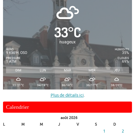
33
°
C
nuageux
WIND
HUMIDITY
9 KM/H, OSO
35%
PRESSURE
CLOUDS
1 ATM
69%
DIM
LUN
MAR
MER
JEU
°
°
°
°
°
33/21
C
34/19
C
36/18
C
36/17
C
38/20
C
Plus de détails ici
.
Calendrier
août 2026
L
M
M
J
V
S
D
1
2