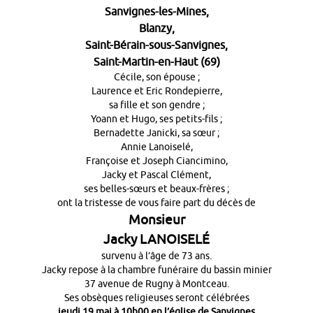
Sanvignes-les-Mines,
Blanzy,
Saint-Bérain-sous-Sanvignes,
Saint-Martin-en-Haut (69)
Cécile, son épouse ;
Laurence et Eric Rondepierre,
sa fille et son gendre ;
Yoann et Hugo, ses petits-fils ;
Bernadette Janicki, sa sœur ;
Annie Lanoiselé,
Françoise et Joseph Ciancimino,
Jacky et Pascal Clément,
ses belles-sœurs et beaux-frères ;
ont la tristesse de vous faire part du décès de
Monsieur
Jacky LANOISELÉ
survenu à l’âge de 73 ans.
Jacky repose à la chambre funéraire du bassin minier
37 avenue de Rugny à Montceau.
Ses obsèques religieuses seront célébrées
jeudi 19 mai à 10h00 en l’église de Sanvignes.