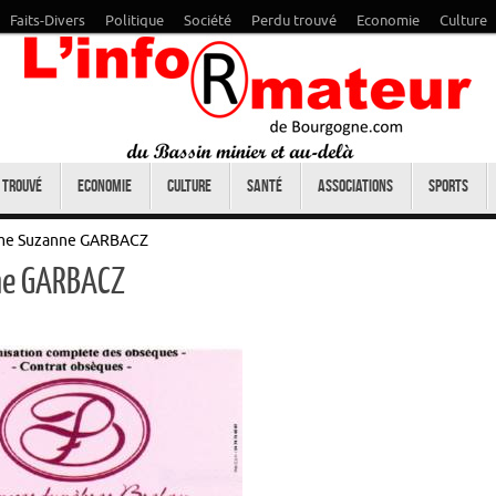
Faits-Divers
Politique
Société
Perdu trouvé
Economie
Culture
 trouvé
Economie
Culture
Santé
Associations
Sports
ame Suzanne GARBACZ
ne GARBACZ