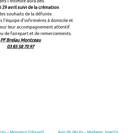
ans l’intimité aura lieu
29 avril suivi de la crémation
les souhaits de la défunte.
 l’équipe d’infirmières à domicile et
our leur accompagnement attentif.
lieu de fairepart et de remerciements.
PF Brelau Montceau
03 85 58 70 97
écès – Monsieur Edouard
Avis de décès – Madame Josette