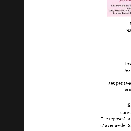
Sa
Jos
Jea
ses petits-
vou
S
surv
Elle repose à l
37 avenue de Ru