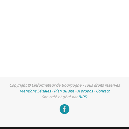
Copyright © L'informateur de Bourgogne - Tous droits réservés
Mentions Légales
-
Plan du site
-
A propos
-
Contact
Site créé et géré par
BIRD