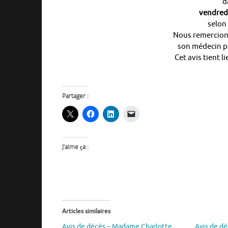
d
vendredi 
selon 
Nous remercions
son médecin p
Cet avis tient 
Partager :
J’aime ça :
Articles similaires
Avis de décès – Madame Charlotte
Avis de d