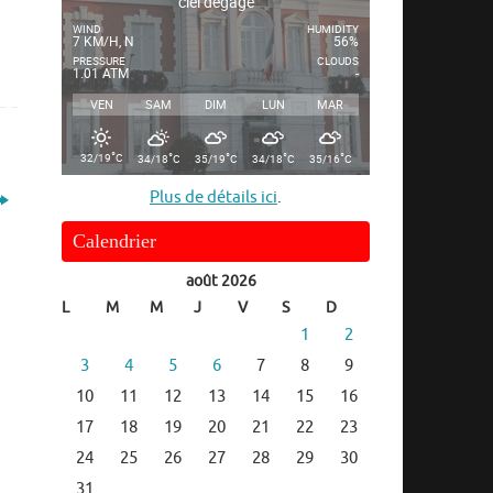
ciel dégagé
WIND
HUMIDITY
7 KM/H, N
56%
PRESSURE
CLOUDS
1.01 ATM
-
VEN
SAM
DIM
LUN
MAR
°
°
°
°
°
32/19
C
34/18
C
35/19
C
34/18
C
35/16
C
Plus de détails ici
.
Calendrier
août 2026
L
M
M
J
V
S
D
1
2
3
4
5
6
7
8
9
10
11
12
13
14
15
16
17
18
19
20
21
22
23
24
25
26
27
28
29
30
31