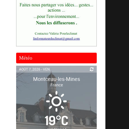
Météo
AOÛT 7, 2026 - VEN.
Montceau-les-Mines
France
19
°
C