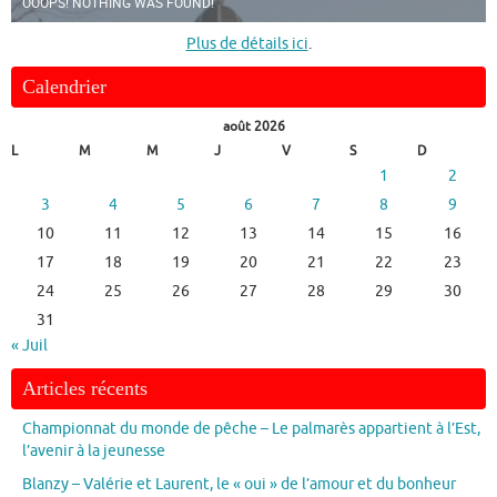
OOOPS! NOTHING WAS FOUND!
Plus de détails ici
.
Calendrier
août 2026
L
M
M
J
V
S
D
1
2
3
4
5
6
7
8
9
10
11
12
13
14
15
16
17
18
19
20
21
22
23
24
25
26
27
28
29
30
31
« Juil
Articles récents
Championnat du monde de pêche – Le palmarès appartient à l’Est,
l’avenir à la jeunesse
Blanzy – Valérie et Laurent, le « oui » de l’amour et du bonheur