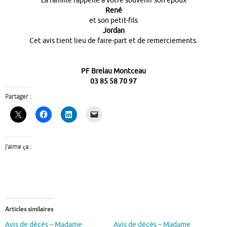
La famille rappelle à votre souvenir son époux
René
et son petit-fils
Jordan
Cet avis tient lieu de faire-part et de remerciements.
PF Brelau Montceau
03 85 58 70 97
Partager :
J’aime ça :
Articles similaires
Avis de décès – Madame
Avis de décès – Madame