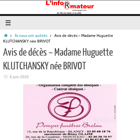
Passer
au
contenu
Accueil
Ils nous ont quittés
Avis de décès – Madame Huguette
KLUTCHANSKY née BRIVOT
Avis de décès – Madame Huguette
KLUTCHANSKY née BRIVOT
6 juin 2026