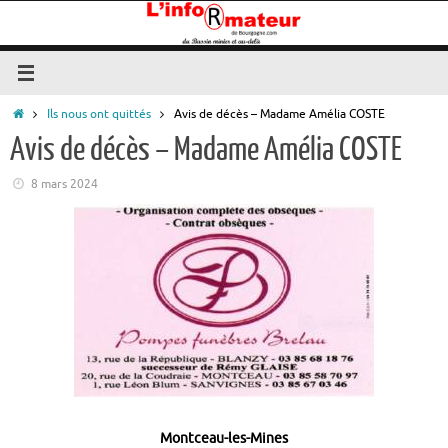
Passer
au
contenu
Accueil
Ils nous ont quittés
Avis de décès – Madame Amélia COSTE
Avis de décès – Madame Amélia COSTE
8 mars 2024
Montceau-les-Mines