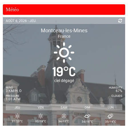
Météo
AOÛT 6, 2026 - JEU.
Montceau-les-Mines
France
19
°
C
ciel dégagé
WIND
HUMIDITY
3 KM/H, O
67%
PRESSURE
CLOUDS
1.01 ATM
-
JEU
VEN
SAM
DIM
LUN
°
°
°
°
°
31/23
C
32/18
C
34/15
C
34/18
C
35/18
C