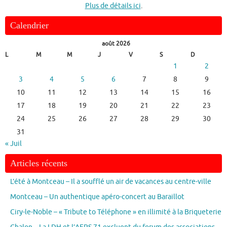
Plus de détails ici
.
Calendrier
août 2026
L
M
M
J
V
S
D
1
2
3
4
5
6
7
8
9
10
11
12
13
14
15
16
17
18
19
20
21
22
23
24
25
26
27
28
29
30
31
« Juil
Articles récents
L’été à Montceau – Il a soufflé un air de vacances au centre-ville
Montceau – Un authentique apéro-concert au Baraillot
Ciry-le-Noble – « Tribute to Téléphone » en illimité à la Briqueterie