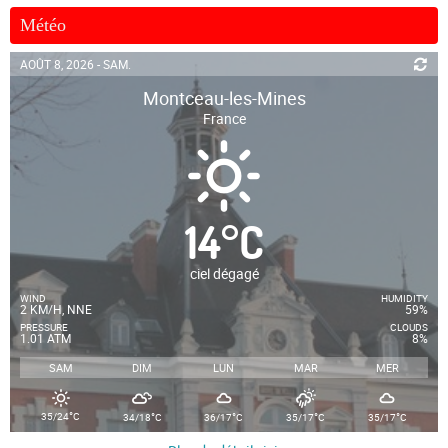
Météo
AOÛT 8, 2026 - SAM.
Montceau-les-Mines
France
14
°
C
ciel dégagé
WIND
HUMIDITY
2 KM/H, NNE
59%
PRESSURE
CLOUDS
1.01 ATM
8%
SAM
DIM
LUN
MAR
MER
°
°
°
°
°
35/24
C
34/18
C
36/17
C
35/17
C
35/17
C