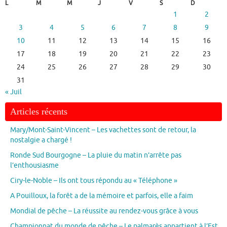
L
M
M
J
V
S
D
1
2
3
4
5
6
7
8
9
10
11
12
13
14
15
16
17
18
19
20
21
22
23
24
25
26
27
28
29
30
31
« Juil
Articles récents
Mary/Mont-Saint-Vincent – Les vachettes sont de retour, la
nostalgie a chargé !
Ronde Sud Bourgogne – La pluie du matin n’arrête pas
l’enthousiasme
Ciry-le-Noble – Ils ont tous répondu au « Téléphone »
A Pouilloux, la forêt a de la mémoire et parfois, elle a faim
Mondial de pêche – La réussite au rendez-vous grâce à vous
Championnat du monde de pêche – Le palmarès appartient à l’Est,