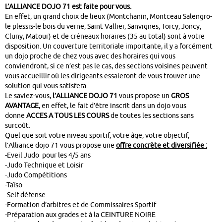
L’ALLIANCE DOJO 71 est faite pour vous.
En effet, un grand choix de lieux (Montchanin, Montceau Salengro-
le plessis-le bois du verne, Saint Vallier, Sanvignes, Torcy, Joncy,
Cluny, Matour) et de créneaux horaires (35 au total) sont à votre
disposition. Un couverture territoriale importante, il y a forcément
un dojo proche de chez vous avec des horaires qui vous
conviendront, si ce n’est pas le cas, des sections voisines peuvent
vous accueillir où les dirigeants essaieront de vous trouver une
solution qui vous satisfera.
Le saviez-vous,
l’ALLIANCE DOJO 71
vous propose un
GROS
AVANTAGE
, en effet, le fait d’être inscrit dans un dojo vous
donne
ACCES A TOUS LES COURS
de toutes les sections sans
surcoût.
Quel que soit votre niveau sportif, votre âge, votre objectif,
l’Alliance dojo 71 vous propose une
offre concrète et diversifiée :
-Eveil Judo pour les 4/5 ans
-Judo Technique et Loisir
-Judo Compétitions
-Taïso
-Self défense
-Formation d’arbitres et de Commissaires Sportif
-Préparation aux grades et à la CEINTURE NOIRE