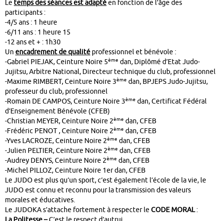
Le
temps des séances est adapté
en fonction de l’âge des
participants :
-4/5 ans : 1 heure
-6/11 ans : 1 heure 15
-12 ans et + : 1h30
Un
encadrement de qualité
professionnel et bénévole :
ème
-Gabriel PIEJAK, Ceinture Noire 5
dan, Diplômé d’Etat Judo-
Jujitsu, Arbitre National, Directeur technique du club, professionnel
ème
-Maxime RIMBERT, Ceinture Noire 3
dan, BPJEPS Judo-Jujitsu,
professeur du club, professionnel
ème
-Romain DE CAMPOS, Ceinture Noire 3
dan, Certificat Fédéral
d’Enseignement Bénévole (CFEB)
ème
-Christian MEYER, Ceinture Noire 2
dan, CFEB
ème
-Frédéric PENOT , Ceinture Noire 2
dan, CFEB
ème
-Yves LACROZE, Ceinture Noire 2
dan, CFEB
ème
-Julien PELTIER, Ceinture Noire 2
dan, CFEB
ème
-Audrey DENYS, Ceinture Noire 2
dan, CFEB
-Michel PILLOZ, Ceinture Noire 1er dan, CFEB
Le JUDO est plus qu’un sport, c’est également l’école de la vie, le
JUDO est connu et reconnu pour la transmission des valeurs
morales et éducatives.
Le JUDOKA s’attache fortement à respecter le
CODE MORAL
:
La Politesse –
C’est le respect d’autrui