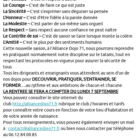
Le Courage –
C’est de faire ce qui est juste
La Sincérité –
C’est s’exprimer sans déguiser sa pensée
L’Honneur –
C’est d’être fidèle à la parole donnée
La Modestie –
C’est parler de soi-même sans orgueil
Le Respect –
Sans respect aucune confiance ne peut naître
Le Contrôle de soi –
C’est de savoir se taire lorsque monte la colère
L’Amitié –
C’est le plus pur des sentiments humains
Cette nouvelle saison, à l’Alliance Dojo 71, nous pourrons reprendre
en pratiquant normalement notre discipline sur le tatami, tout en
respectant les protocoles en vigueur pour assurer la sécurité de
tous.
Tous les dirigeants et enseignants vous attendent au sein d’un de
nos dojos pour
DECOUVRIR, PRATIQUER, S’ENTRAINER, SE
FORMER….
au rythme et aux ambitions de chacun et chacune.
LA RENTREE SE FERA A COMPTER DU LUNDI 7 SEPTEMBRE
Vous pouvez consulter le site internet du
club
http://alliancedojo71.fr
rubrique le club / horaires et tarifs
pour connaître votre cours en fonction de votre lieu d’habitation et
de votre année de naissance.
Pour tous renseignements, vous pouvez également envoyer un mail
à :
contact@alliancedojo71.fr
ou bien nous contacter par téléphone
au 06.12.84.00.85