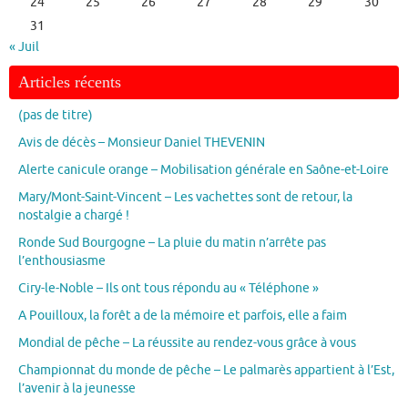
24
25
26
27
28
29
30
31
« Juil
Articles récents
(pas de titre)
Avis de décès – Monsieur Daniel THEVENIN
Alerte canicule orange – Mobilisation générale en Saône-et-Loire
Mary/Mont-Saint-Vincent – Les vachettes sont de retour, la
nostalgie a chargé !
Ronde Sud Bourgogne – La pluie du matin n’arrête pas
l’enthousiasme
Ciry-le-Noble – Ils ont tous répondu au « Téléphone »
A Pouilloux, la forêt a de la mémoire et parfois, elle a faim
Mondial de pêche – La réussite au rendez-vous grâce à vous
Championnat du monde de pêche – Le palmarès appartient à l’Est,
l’avenir à la jeunesse