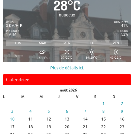
28
°
C
nuageux
WIND
HUMIDITY
3 KM/H, E
41%
PRESSURE
CLOUDS
1 ATM
52%
LUN
MAR
MER
JEU
VEN
°
-/28
C
°
°
°
°
37/20
C
39/20
C
40/22
C
35/21
C
Plus de détails ici
.
Calendrier
août 2026
L
M
M
J
V
S
D
1
2
3
4
5
6
7
8
9
10
11
12
13
14
15
16
17
18
19
20
21
22
23