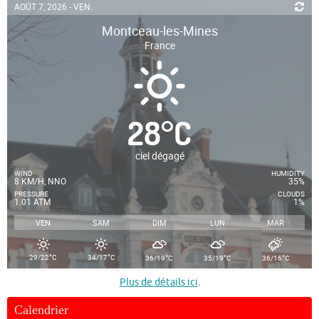
AOÛT 7, 2026 - VEN.
Montceau-les-Mines
France
28
°
C
ciel dégagé
WIND
HUMIDITY
8 KM/H, NNO
35%
PRESSURE
CLOUDS
1.01 ATM
1%
VEN
SAM
DIM
LUN
MAR
°
°
°
°
°
29/22
C
34/17
C
36/19
C
35/19
C
36/16
C
Plus de détails ici
.
Calendrier