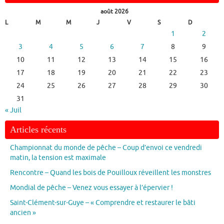
août 2026
L
M
M
J
V
S
D
1
2
3
4
5
6
7
8
9
10
11
12
13
14
15
16
17
18
19
20
21
22
23
24
25
26
27
28
29
30
31
« Juil
Articles récents
Championnat du monde de pêche – Coup d’envoi ce vendredi
matin, la tension est maximale
Rencontre – Quand les bois de Pouilloux réveillent les monstres
Mondial de pêche – Venez vous essayer à l’épervier !
Saint-Clément-sur-Guye – « Comprendre et restaurer le bâti
ancien »