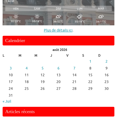
1 ATM
-
VEN
SAM
DIM
LUN
MAR
°
°
°
°
°
30/25
C
35/18
C
36/22
C
35/18
C
34/17
C
Plus de détails ici
.
Calendrier
août 2026
L
M
M
J
V
S
D
1
2
3
4
5
6
7
8
9
10
11
12
13
14
15
16
17
18
19
20
21
22
23
24
25
26
27
28
29
30
31
« Juil
Articles récents