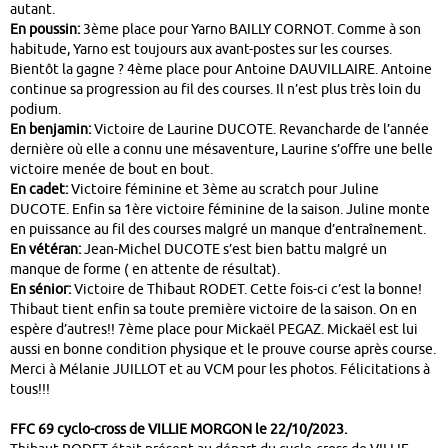
autant.
En poussin:
3ème place pour Yarno BAILLY CORNOT. Comme à son
habitude, Yarno est toujours aux avant-postes sur les courses.
Bientôt la gagne ? 4ème place pour Antoine DAUVILLAIRE. Antoine
continue sa progression au fil des courses. Il n’est plus très loin du
podium.
En benjamin:
Victoire de Laurine DUCOTE. Revancharde de l’année
dernière où elle a connu une mésaventure, Laurine s’offre une belle
victoire menée de bout en bout.
En cadet:
Victoire féminine et 3ème au scratch pour Juline
DUCOTE. Enfin sa 1ère victoire féminine de la saison. Juline monte
en puissance au fil des courses malgré un manque d’entraînement.
En vétéran:
Jean-Michel DUCOTE s’est bien battu malgré un
manque de forme ( en attente de résultat).
En sénior:
Victoire de Thibaut RODET. Cette fois-ci c’est la bonne!
Thibaut tient enfin sa toute première victoire de la saison. On en
espère d’autres!! 7ème place pour Mickaël PEGAZ. Mickaël est lui
aussi en bonne condition physique et le prouve course après course.
Merci à Mélanie JUILLOT et au VCM pour les photos. Félicitations à
tous!!!
FFC 69 cyclo-cross de VILLIE MORGON le 22/10/2023.