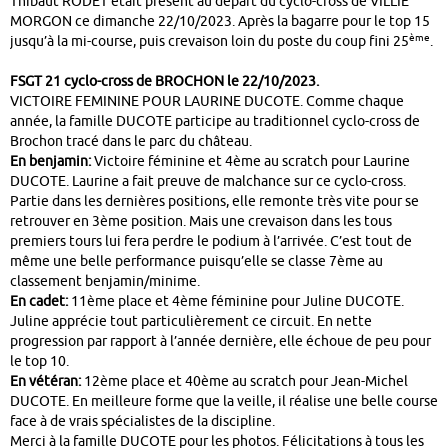
Thibaut RODET était présent au départ du cyclo-cross de VILLIE
MORGON ce dimanche 22/10/2023. Après la bagarre pour le top 15
ème
jusqu’à la mi-course, puis crevaison loin du poste du coup fini 25
.
FSGT 21 cyclo-cross de BROCHON le 22/10/2023.
VICTOIRE FEMININE POUR LAURINE DUCOTE. Comme chaque
année, la famille DUCOTE participe au traditionnel cyclo-cross de
Brochon tracé dans le parc du château.
En benjamin:
Victoire féminine et 4ème au scratch pour Laurine
DUCOTE. Laurine a fait preuve de malchance sur ce cyclo-cross.
Partie dans les dernières positions, elle remonte très vite pour se
retrouver en 3ème position. Mais une crevaison dans les tous
premiers tours lui fera perdre le podium à l’arrivée. C’est tout de
même une belle performance puisqu’elle se classe 7ème au
classement benjamin/minime.
En cadet:
11ème place et 4ème féminine pour Juline DUCOTE.
Juline apprécie tout particulièrement ce circuit. En nette
progression par rapport à l’année dernière, elle échoue de peu pour
le top 10.
En vétéran:
12ème place et 40ème au scratch pour Jean-Michel
DUCOTE. En meilleure forme que la veille, il réalise une belle course
face à de vrais spécialistes de la discipline.
Merci à la famille DUCOTE pour les photos. Félicitations à tous les