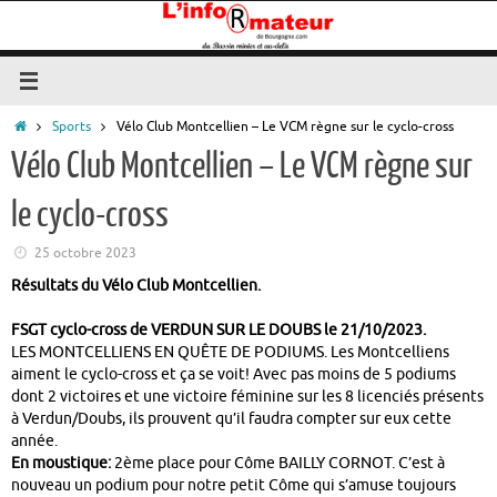
Passer
au
contenu
Accueil
Sports
Vélo Club Montcellien – Le VCM règne sur le cyclo-cross
Vélo Club Montcellien – Le VCM règne sur
le cyclo-cross
25 octobre 2023
Résultats du Vélo Club Montcellien.
FSGT cyclo-cross de VERDUN SUR LE DOUBS le 21/10/2023.
LES MONTCELLIENS EN QUÊTE DE PODIUMS. Les Montcelliens
aiment le cyclo-cross et ça se voit! Avec pas moins de 5 podiums
dont 2 victoires et une victoire féminine sur les 8 licenciés présents
à Verdun/Doubs, ils prouvent qu’il faudra compter sur eux cette
année.
En moustique:
2ème place pour Côme BAILLY CORNOT. C’est à
nouveau un podium pour notre petit Côme qui s’amuse toujours