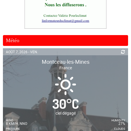
Météo
AOÛT 7, 2026 - VEN.
Montceau-les-Mines
France
30
°
C
ciel dégagé
WIND
HUMIDITY
8 KM/H, NNO
27%
PRESSURE
CLOUDS