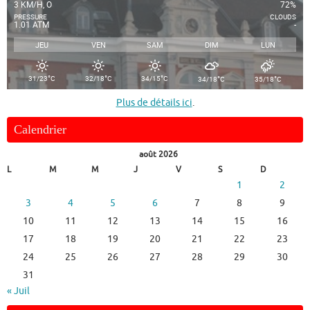
3 KM/H, O
72%
PRESSURE
CLOUDS
1.01 ATM
-
JEU
VEN
SAM
DIM
LUN
°
°
°
°
°
31/23
C
32/18
C
34/15
C
34/18
C
35/18
C
Plus de détails ici
.
Calendrier
août 2026
L
M
M
J
V
S
D
1
2
3
4
5
6
7
8
9
10
11
12
13
14
15
16
17
18
19
20
21
22
23
24
25
26
27
28
29
30
31
« Juil