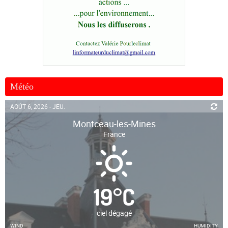
Météo
AOÛT 6, 2026 - JEU.
Montceau-les-Mines
France
19
°
C
ciel dégagé
WIND
HUMIDITY