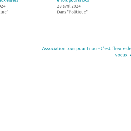
aux enfers
effort pour la DGF
024
28 avril 2024
ture"
Dans "Politique"
Association tous pour Lilou – C’est l’heure d
voeux