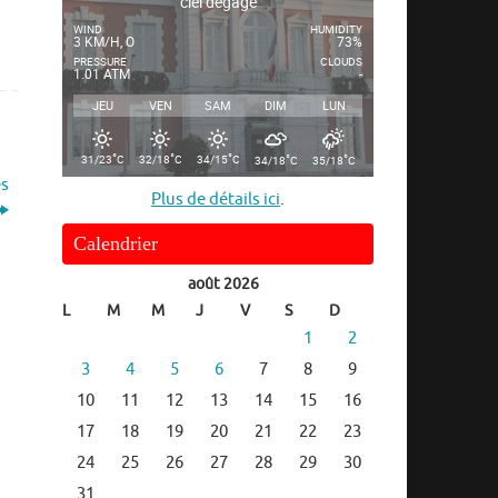
ciel dégagé
WIND
HUMIDITY
3 KM/H, O
73%
PRESSURE
CLOUDS
1.01 ATM
-
JEU
VEN
SAM
DIM
LUN
°
°
°
°
°
31/23
C
32/18
C
34/15
C
34/18
C
35/18
C
es
Plus de détails ici
.
Calendrier
août 2026
L
M
M
J
V
S
D
1
2
3
4
5
6
7
8
9
10
11
12
13
14
15
16
17
18
19
20
21
22
23
24
25
26
27
28
29
30
31