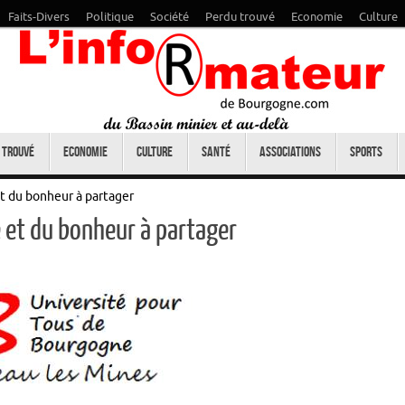
Faits-Divers
Politique
Société
Perdu trouvé
Economie
Culture
 trouvé
Economie
Culture
Santé
Associations
Sports
et du bonheur à partager
e et du bonheur à partager