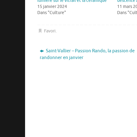
lumière sur le vitrail et la céramique
descente 
15 janvier 2024
11 mars 2
Dans "Culture"
Dans "Cul
Favori
.
Saint-Vallier – Passion Rando, la passion de
randonner en janvier