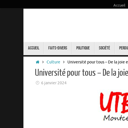
Accueil
Passer
au
contenu
Passer
au
Accueil
Faits-Divers
Politique
Société
Perdu
contenu
Accueil
Culture
Université pour tous – De la joie 
Université pour tous – De la joi
6 janvier 2024