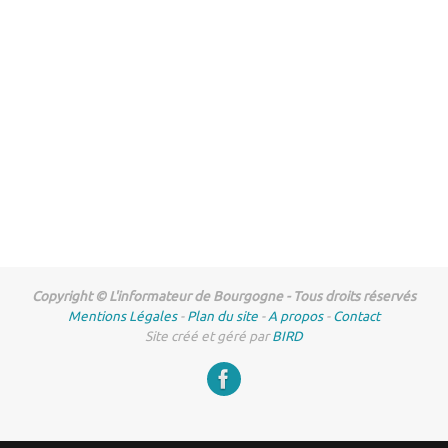
Copyright © L'informateur de Bourgogne - Tous droits réservés
Mentions Légales
-
Plan du site
-
A propos
-
Contact
Site créé et géré par
BIRD