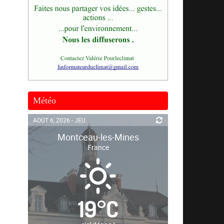
Météo
AOÛT 6, 2026 - JEU.
Montceau-les-Mines
France
19
°
C