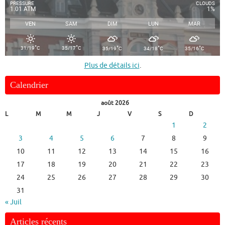
PRESSURE
CLOUDS
1.01 ATM
1%
VEN
SAM
DIM
LUN
MAR
°
°
°
°
°
31/19
C
35/17
C
35/19
C
34/18
C
35/16
C
Plus de détails ici
.
Calendrier
août 2026
L
M
M
J
V
S
D
1
2
3
4
5
6
7
8
9
10
11
12
13
14
15
16
17
18
19
20
21
22
23
24
25
26
27
28
29
30
31
« Juil
Articles récents