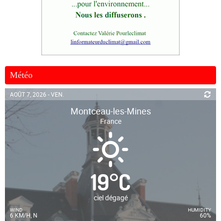
Météo
AOÛT 7, 2026 - VEN.
Montceau-les-Mines
France
19
°
C
ciel dégagé
WIND
HUMIDITY
6 KM/H, N
60%