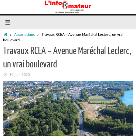
Passer
au
contenu
Accueil
Associations
Travaux RCEA – Avenue Maréchal Leclerc, un vrai
boulevard
Travaux RCEA – Avenue Maréchal Leclerc,
un vrai boulevard
30 juin 2025