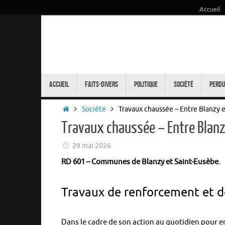
Accueil
Passer
au
contenu
Passer
au
Accueil
Faits-Divers
Politique
Société
Perdu
contenu
Accueil
Société
Travaux chaussée – Entre Blanzy e
Travaux chaussée – Entre Blanzy
29 mai 2026
RD 601 – Communes de Blanzy et Saint-Eusèbe.
Travaux de renforcement et d
Dans le cadre de son action au quotidien pour e