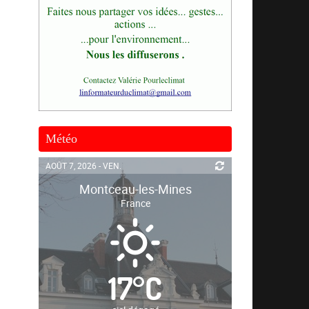
Météo
AOÛT 7, 2026 - VEN.
Montceau-les-Mines
France
17
°
C