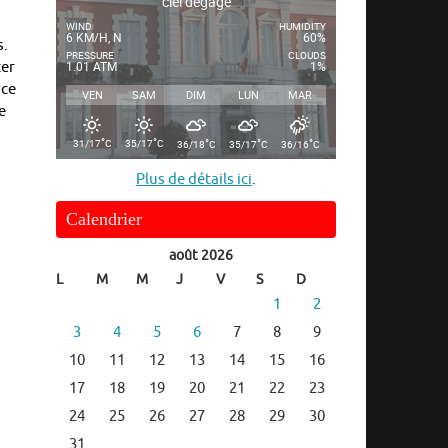
ciel dégagé
WIND
HUMIDITY
6 KM/H, N
60%
s.
PRESSURE
CLOUDS
ter
1.01 ATM
1%
ice
VEN
SAM
DIM
LUN
MAR
e
°
°
°
°
°
31/17
C
35/17
C
36/18
C
35/17
C
36/16
C
Plus de détails ici
.
Calendrier
août 2026
L
M
M
J
V
S
D
1
2
3
4
5
6
7
8
9
10
11
12
13
14
15
16
17
18
19
20
21
22
23
24
25
26
27
28
29
30
31