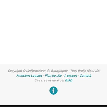
Copyright © L'informateur de Bourgogne - Tous droits réservés
Mentions Légales
-
Plan du site
-
A propos
-
Contact
Site créé et géré par
BIRD