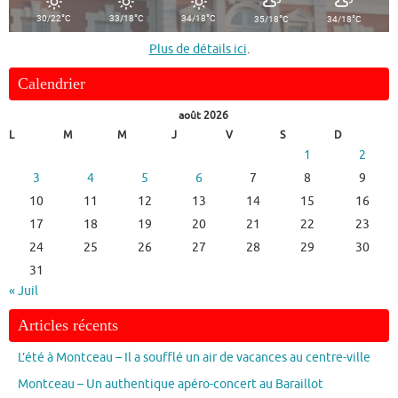
°
°
°
°
°
30/22
C
33/18
C
34/18
C
35/18
C
34/18
C
Plus de détails ici
.
Calendrier
août 2026
L
M
M
J
V
S
D
1
2
3
4
5
6
7
8
9
10
11
12
13
14
15
16
17
18
19
20
21
22
23
24
25
26
27
28
29
30
31
« Juil
Articles récents
L’été à Montceau – Il a soufflé un air de vacances au centre-ville
Montceau – Un authentique apéro-concert au Baraillot