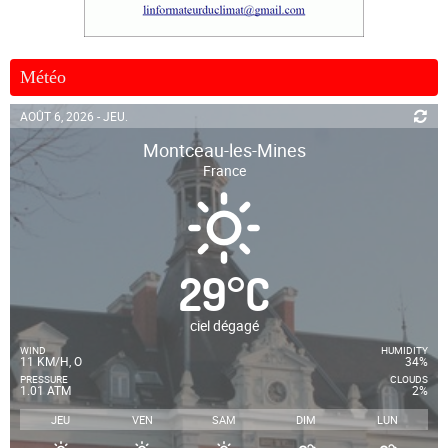
Météo
AOÛT 6, 2026 - JEU.
Montceau-les-Mines
France
29
°
C
ciel dégagé
WIND
HUMIDITY
11 KM/H, O
34%
PRESSURE
CLOUDS
1.01 ATM
2%
JEU
VEN
SAM
DIM
LUN