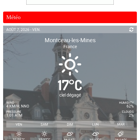
Météo
AOÛT 7, 2026 - VEN.
Montceau-les-Mines
France
17
°
C
ciel dégagé
WIND
HUMIDITY
4 KM/H, NNO
62%
PRESSURE
CLOUDS
1.01 ATM
2%
VEN
SAM
DIM
LUN
MAR
°
°
°
°
°
31/21
C
35/17
C
36/18
C
35/17
C
36/16
C