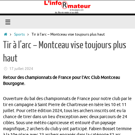
Passer
au
contenu
Accueil
Sports
Tir à l’arc – Montceau vise toujours plus haut
Tir à l’arc – Montceau vise toujours plus
haut
17 juillet 2024
Retour des championnats de France pour l’Arc Club Montceau
Bourgogne.
Ouverture du bal des championnats de France pour notre club par le
tir en campagne à Saint Pierre de Chartreuse en Isère les 10 et 11
juillet. Pour cette édition 2024, tous les archers inscrits ont eu la
chance de tirer dans un lieu d’exception avec deux parcours de 24
cibles. Sous une météo capricieuse et entouré d’un paysage
magnifique, 2 archers du club y ont participé. Fabien Bosset termine
à la 10e place avec 23 archers engagés dans la catégorie S2 arc