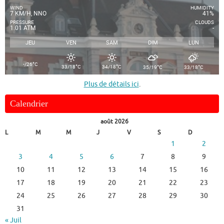
WIND
HUMIDITY
7 KM/H, NNO
41%
PRESSURE
CLOUDS
1.01 ATM
-
JEU
VEN
SAM
DIM
LUN
°
-/26
C
°
°
°
°
33/18
C
34/18
C
35/19
C
33/18
C
Plus de détails ici
.
Calendrier
août 2026
L
M
M
J
V
S
D
1
2
3
4
5
6
7
8
9
10
11
12
13
14
15
16
17
18
19
20
21
22
23
24
25
26
27
28
29
30
31
« Juil