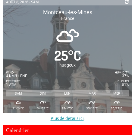
AOÛT 8, 2026 - SAM.
Montceau-les-Mines
France
25
°
C
nuageux
WIND
HUMIDITY
4 KM/H, ENE
37%
PRESSURE
CLOUDS
1 ATM
51%
SAM
DIM
LUN
MAR
MER
°
°
°
°
°
31/24
C
34/21
C
35/17
C
35/17
C
35/17
C
Plus de détails ici
.
Calendrier