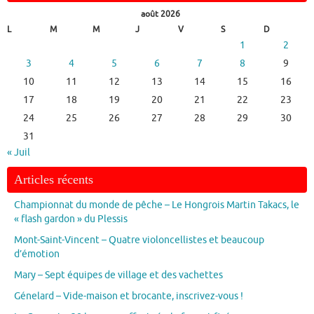
août 2026
L
M
M
J
V
S
D
1
2
3
4
5
6
7
8
9
10
11
12
13
14
15
16
17
18
19
20
21
22
23
24
25
26
27
28
29
30
31
« Juil
Articles récents
Championnat du monde de pêche – Le Hongrois Martin Takacs, le
« flash gardon » du Plessis
Mont-Saint-Vincent – Quatre violoncellistes et beaucoup
d’émotion
Mary – Sept équipes de village et des vachettes
Génelard – Vide-maison et brocante, inscrivez-vous !