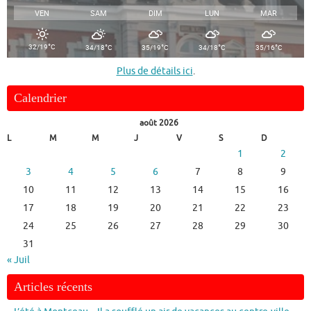
VEN
SAM
DIM
LUN
MAR
°
°
°
°
°
32/19
C
34/18
C
35/19
C
34/18
C
35/16
C
Plus de détails ici
.
Calendrier
août 2026
L
M
M
J
V
S
D
1
2
3
4
5
6
7
8
9
10
11
12
13
14
15
16
17
18
19
20
21
22
23
24
25
26
27
28
29
30
31
« Juil
Articles récents