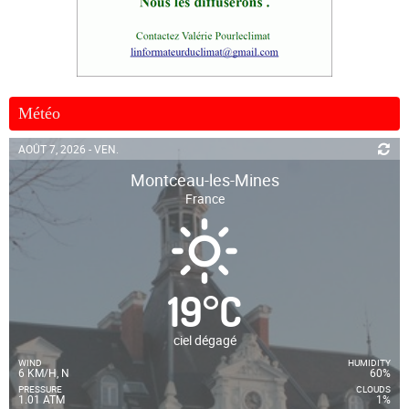
Météo
AOÛT 7, 2026 - VEN.
Montceau-les-Mines
France
19
°
C
ciel dégagé
WIND
HUMIDITY
6 KM/H, N
60%
PRESSURE
CLOUDS
1.01 ATM
1%