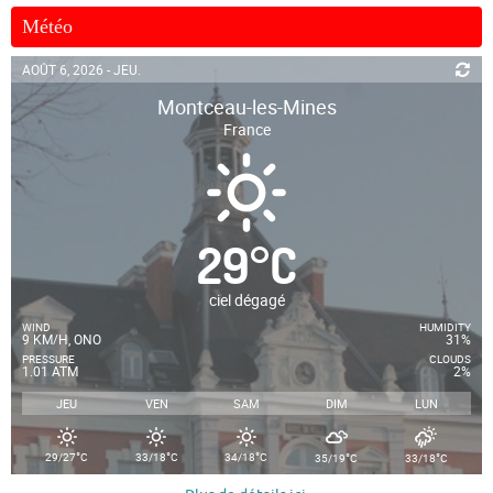
Météo
AOÛT 6, 2026 - JEU.
Montceau-les-Mines
France
29
°
C
ciel dégagé
WIND
HUMIDITY
9 KM/H, ONO
31%
PRESSURE
CLOUDS
1.01 ATM
2%
JEU
VEN
SAM
DIM
LUN
°
°
°
°
°
29/27
C
33/18
C
34/18
C
35/19
C
33/18
C