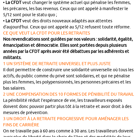
•
La CFDT
veut changer le système actuel qui pénalise les femmes,
les précaires, les bas revenus. Ceux qui ont appelé à manifester le
5/12 sont pour le statu quo ;
•
La CFDT
veut des droits nouveaux adaptés aux attentes
d’aujourd’hui. Ceux qui ont appelé au 5/12 refusent toute réforme.
CE QUE VEUT LA CFDT POUR LES RETRAITES
Nos revendications sont guidées par nos valeurs : solidarité, égalité,
émancipation et démocratie. Elles sont portées depuis plusieurs
années par la CFDT après avoir été débattues par les adhérents et
militants.
1 UN SYSTÈME DE RETRAITE UNIVERSEL ET PLUS JUSTE
Il doit permettre de construire une solidarité universelle où tous les
actifs, du public comme du privé sont solidaires, et qui ne pénalise
plus les femmes, les polypensionnés, les personnes précaires et les
bas salaires.
2 UNE COMPENSATION DES 10 FORMES DE PÉNIBILITÉ DU TRAVAIL
La pénibilité réduit l’espérance de vie, les travailleurs exposés
doivent donc pouvoir partir plus tôt à la retraite et avoir droit à des
mesures de prévention.
3 UN DROIT À LA RETRAITE PROGRESSIVE POUR AMÉNAGER LES
FINS DE CARRIÈRE
On ne travaille pas à 60 ans comme à 30 ans. Les travailleurs doivent