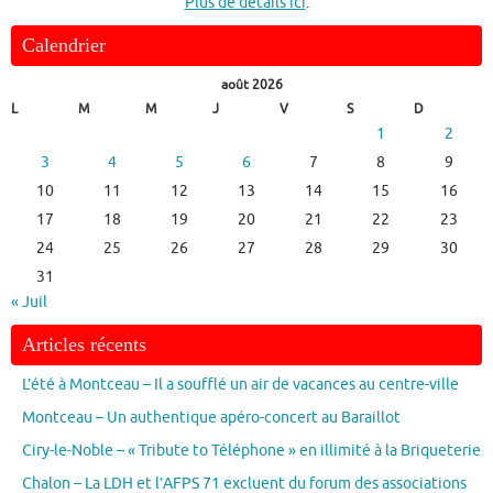
Plus de détails ici
.
Calendrier
août 2026
L
M
M
J
V
S
D
1
2
3
4
5
6
7
8
9
10
11
12
13
14
15
16
17
18
19
20
21
22
23
24
25
26
27
28
29
30
31
« Juil
Articles récents
L’été à Montceau – Il a soufflé un air de vacances au centre-ville
Montceau – Un authentique apéro-concert au Baraillot
Ciry-le-Noble – « Tribute to Téléphone » en illimité à la Briqueterie
Chalon – La LDH et l’AFPS 71 excluent du forum des associations