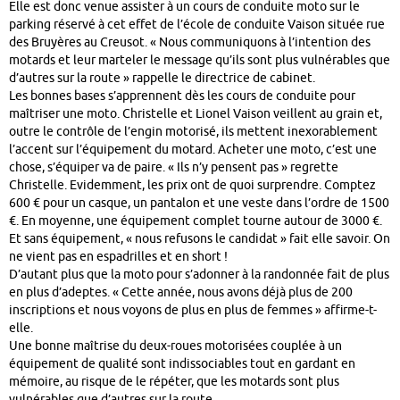
Elle est donc venue assister à un cours de conduite moto sur le
parking réservé à cet effet de l’école de conduite Vaison située rue
des Bruyères au Creusot. « Nous communiquons à l’intention des
motards et leur marteler le message qu’ils sont plus vulnérables que
d’autres sur la route » rappelle le directrice de cabinet.
Les bonnes bases s’apprennent dès les cours de conduite pour
maîtriser une moto. Christelle et Lionel Vaison veillent au grain et,
outre le contrôle de l’engin motorisé, ils mettent inexorablement
l’accent sur l’équipement du motard. Acheter une moto, c’est une
chose, s’équiper va de paire. « Ils n’y pensent pas » regrette
Christelle. Evidemment, les prix ont de quoi surprendre. Comptez
600 € pour un casque, un pantalon et une veste dans l’ordre de 1500
€. En moyenne, une équipement complet tourne autour de 3000 €.
Et sans équipement, « nous refusons le candidat » fait elle savoir. On
ne vient pas en espadrilles et en short !
D’autant plus que la moto pour s’adonner à la randonnée fait de plus
en plus d’adeptes. « Cette année, nous avons déjà plus de 200
inscriptions et nous voyons de plus en plus de femmes » affirme-t-
elle.
Une bonne maîtrise du deux-roues motorisées couplée à un
équipement de qualité sont indissociables tout en gardant en
mémoire, au risque de le répéter, que les motards sont plus
vulnérables que d’autres sur la route.