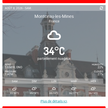
AOÛT 8, 2026 - SAM.
Montceau-les-Mines
France
34
°
C
partiellement nuageux
WIND
HUMIDITY
5 KM/H, ONO
22%
PRESSURE
CLOUDS
1 ATM
27%
SAM
DIM
LUN
MAR
MER
°
°
°
°
°
33/30
C
35/19
C
35/19
C
36/17
C
36/18
C
Plus de détails ici
.