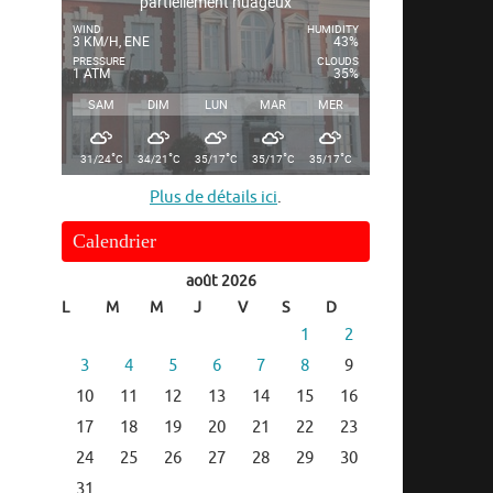
partiellement nuageux
WIND
HUMIDITY
3 KM/H, ENE
43%
PRESSURE
CLOUDS
1 ATM
35%
SAM
DIM
LUN
MAR
MER
°
°
°
°
°
31/24
C
34/21
C
35/17
C
35/17
C
35/17
C
Plus de détails ici
.
Calendrier
août 2026
L
M
M
J
V
S
D
1
2
3
4
5
6
7
8
9
10
11
12
13
14
15
16
17
18
19
20
21
22
23
24
25
26
27
28
29
30
31