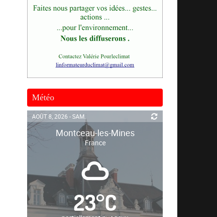
Météo
AOÛT 8, 2026 - SAM.
Montceau-les-Mines
France
23
°
C