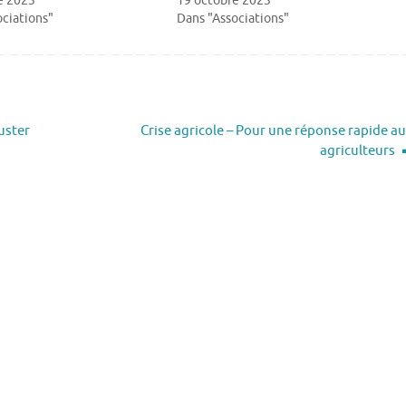
e 2023
19 octobre 2023
ciations"
Dans "Associations"
uster
Crise agricole – Pour une réponse rapide a
agriculteurs