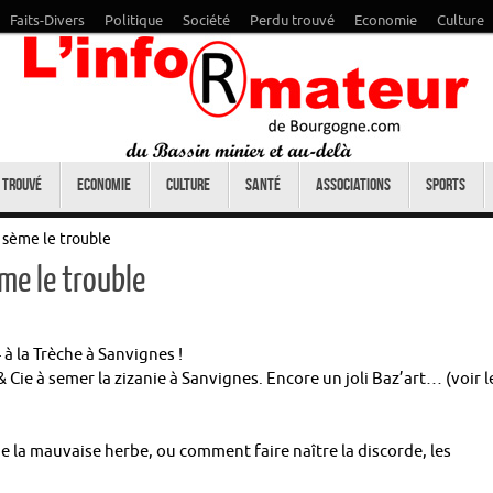
Faits-Divers
Politique
Société
Perdu trouvé
Economie
Culture
 trouvé
Economie
Culture
Santé
Associations
Sports
 sème le trouble
me le trouble
 à la Trèche à Sanvignes !
 Cie à semer la zizanie à Sanvignes. Encore un joli Baz’art… (voir l
la mauvaise herbe, ou comment faire naître la discorde, les