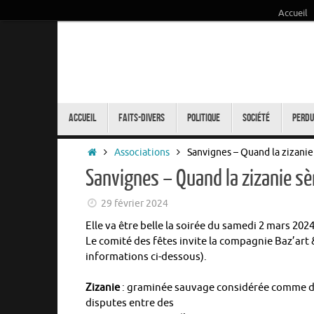
Accueil
Passer
au
contenu
Passer
au
Accueil
Faits-Divers
Politique
Société
Perdu
contenu
Accueil
Associations
Sanvignes – Quand la zizanie
Sanvignes – Quand la zizanie sè
29 février 2024
Elle va être belle la soirée du samedi 2 mars 2024
Le comité des fêtes invite la compagnie Baz’art &
informations ci-dessous).
Zizanie
: graminée sauvage considérée comme de 
disputes entre des