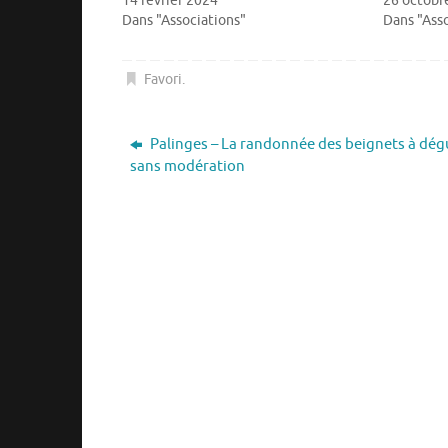
14 février 2024
26 octobr
Dans "Associations"
Dans "Asso
Favori
.
Palinges – La randonnée des beignets à dég
sans modération