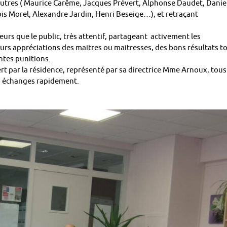
autres ( Maurice Carême, Jacques Prévert, Alphonse Daudet, Danie
is Morel, Alexandre Jardin, Henri Beseige…), et retraçant
eurs que le public, très attentif, partageant activement les
leurs appréciations des maitres ou maitresses, des bons résultats t
ntes punitions.
rt par la résidence, représenté par sa directrice Mme Arnoux, tous
ts échanges rapidement.