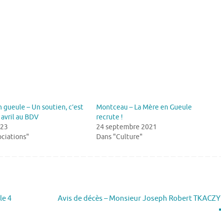
 gueule – Un soutien, c’est
Montceau – La Mère en Gueule
avril au BDV
recrute !
023
24 septembre 2021
ciations"
Dans "Culture"
le 4
Avis de décès – Monsieur Joseph Robert TKACZ