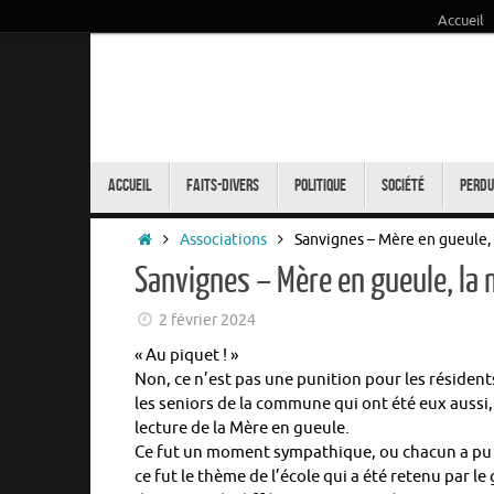
Accueil
Passer
au
contenu
Passer
au
Accueil
Faits-Divers
Politique
Société
Perdu
contenu
Accueil
Associations
Sanvignes – Mère en gueule, 
Sanvignes – Mère en gueule, la
2 février 2024
« Au piquet ! »
Non, ce n’est pas une punition pour les résident
les seniors de la commune qui ont été eux aussi
lecture de la Mère en gueule.
Ce fut un moment sympathique, ou chacun a pu se
ce fut le thème de l’école qui a été retenu par l