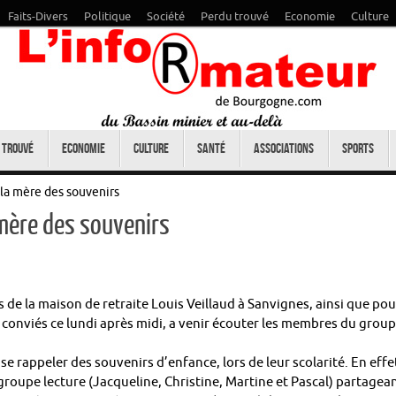
Faits-Divers
Politique
Société
Perdu trouvé
Economie
Culture
 trouvé
Economie
Culture
Santé
Associations
Sports
la mère des souvenirs
 mère des souvenirs
s de la maison de retraite Louis Veillaud à Sanvignes, ainsi que pou
, conviés ce lundi après midi, a venir écouter les membres du grou
 rappeler des souvenirs d’enfance, lors de leur scolarité. En effe
e groupe lecture (Jacqueline, Christine, Martine et Pascal) partagea