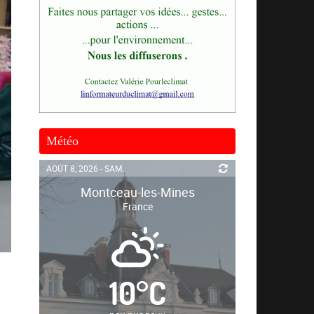
Météo
AOÛT 8, 2026 - SAM.
Montceau-les-Mines
France
10
°
C