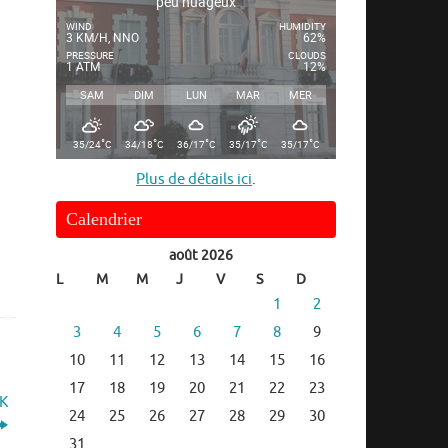
peu nuageux
WIND
HUMIDITY
3 KM/H, NNO
62%
PRESSURE
CLOUDS
1 ATM
12%
SAM
DIM
LUN
MAR
MER
°
°
°
°
°
35/24
C
34/18
C
36/17
C
35/17
C
35/17
C
Plus de détails ici
.
Calendrier
août 2026
L
M
M
J
V
S
D
1
2
3
4
5
6
7
8
9
10
11
12
13
14
15
16
17
18
19
20
21
22
23
YK
24
25
26
27
28
29
30
31