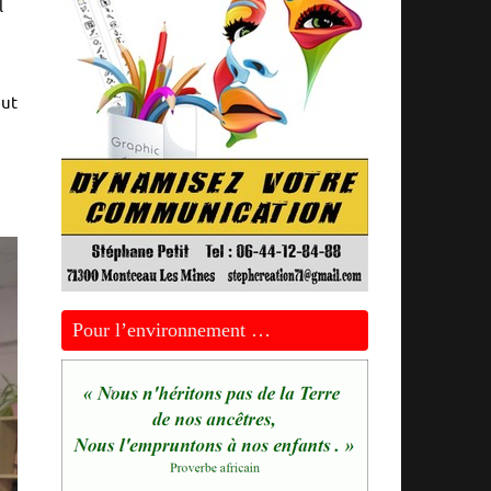
l
out
Pour l’environnement …