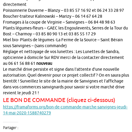
directement
Poissonnerie Duverne – Blanzy – 03 85 57 16 92 et 06 24 33 28 97
Boucher-traiteur Kalinowski – Marizy – 06 14 67 64 28
Fromages à la coupe de Virginie – Sanvignes – 06 84 48 98 63
Plants légumes-fleurs – GAEC les Engoulevents, Serres de la Tour du
Bost – Charmoy – 03 85 80 90 13 et 03 85 55 17 29
Miel bio- Plants de légumes -La Ferme de la Source – Saint Bérain
sous Sanvignes – (sans commande)
Réglage et nettoyage de vos lunettes : Les Lunettes de Sandra,
opticienne à domicile Sur RDV merci de la contacter directement
au 06 61 56 88 61
nouveau
Le marché drive persiste et signe dans l’attente d’une nouvelle
autorisation. Quel devenir pour ce projet collectif ? On en saura plus
bientôt ! Surveillez le site de la mairie de Sanvignes et l’affichage
dans vos commerces sanvignards pour savoir si votre marché drive
revient le jeudi 21 !
LE BON DE COMMANDE (cliquez ci-dessous)
https://framaforms.org/bon-de-commande-marche-sanvignes-jeudi-
14-mai-2020-1588740279
Partager :