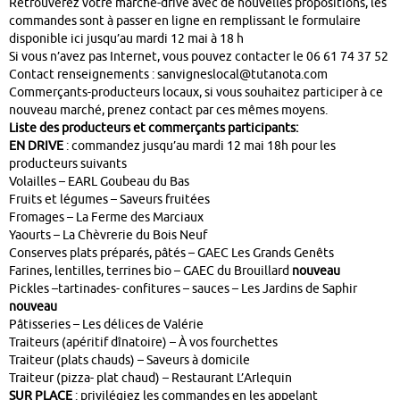
Retrouverez votre marché-drive avec de nouvelles propositions, les
commandes sont à passer en ligne en remplissant le formulaire
disponible ici jusqu’au mardi 12 mai à 18 h
Si vous n’avez pas Internet, vous pouvez contacter le 06 61 74 37 52
Contact renseignements : sanvigneslocal@tutanota.com
Commerçants-producteurs locaux, si vous souhaitez participer à ce
nouveau marché, prenez contact par ces mêmes moyens.
Liste des producteurs et commerçants participants:
EN DRIVE
: commandez jusqu’au mardi 12 mai 18h pour les
producteurs suivants
Volailles – EARL Goubeau du Bas
Fruits et légumes – Saveurs fruitées
Fromages – La Ferme des Marciaux
Yaourts – La Chèvrerie du Bois Neuf
Conserves plats préparés, pâtés – GAEC Les Grands Genêts
Farines, lentilles, terrines bio – GAEC du Brouillard
nouveau
Pickles –tartinades- confitures – sauces – Les Jardins de Saphir
nouveau
Pâtisseries – Les délices de Valérie
Traiteurs (apéritif dînatoire) – À vos fourchettes
Traiteur (plats chauds) – Saveurs à domicile
Traiteur (pizza- plat chaud) – Restaurant L’Arlequin
SUR PLACE
: privilégiez les commandes en les appelant