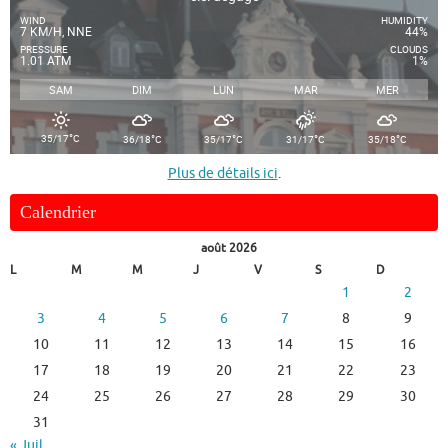
WIND
HUMIDITY
7 KM/H, NNE
44%
PRESSURE
CLOUDS
1.01 ATM
1%
SAM
DIM
LUN
MAR
MER
°
°
°
°
°
35/17
C
36/18
C
35/17
C
31/17
C
35/18
C
Plus de détails ici
.
Calendrier
août 2026
L
M
M
J
V
S
D
1
2
3
4
5
6
7
8
9
10
11
12
13
14
15
16
17
18
19
20
21
22
23
24
25
26
27
28
29
30
31
« Juil