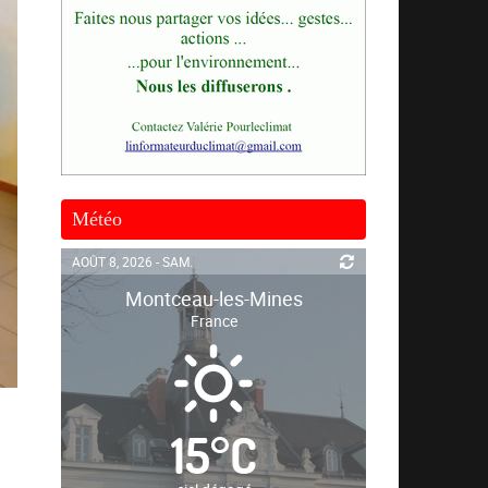
Météo
AOÛT 8, 2026 - SAM.
Montceau-les-Mines
France
15
°
C