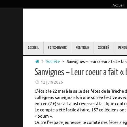
Accueil
Passer
au
contenu
Passer
au
Accueil
Faits-Divers
Politique
Société
Perdu
contenu
Accueil
Société
Sanvignes – Leur coeur a fait « bo
Sanvignes – Leur coeur a fait «
12 juin 2026
C’était le 22 mai à la salle des fêtes de la Trèch
collégiens sanvignards à une soirée festive avec e
entrée (2 €) serait ainsi reverser à la Ligue contr
Le compte a été facile à faire, 157 collégiens ont
« boum ».
Outre l’espace jeunesse, le comité des fêtes a é