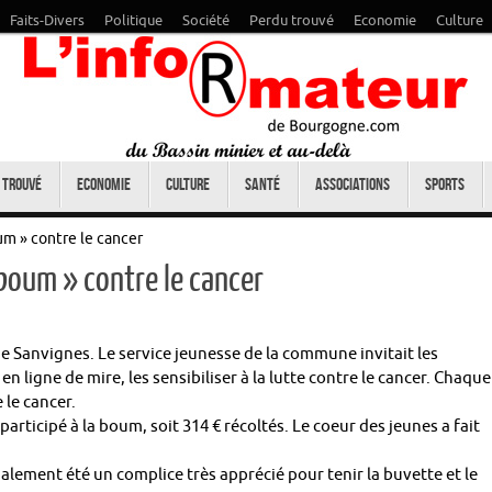
Faits-Divers
Politique
Société
Perdu trouvé
Economie
Culture
 trouvé
Economie
Culture
Santé
Associations
Sports
um » contre le cancer
 boum » contre le cancer
e de Sanvignes. Le service jeunesse de la commune invitait les
n ligne de mire, les sensibiliser à la lutte contre le cancer. Chaque
e le cancer.
 participé à la boum, soit 314 € récoltés. Le coeur des jeunes a fait
galement été un complice très apprécié pour tenir la buvette et le