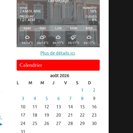
ciel dégagé
WIND
HUMIDITY
2 KM/H, NNE
58%
PRESSURE
CLOUDS
1.01 ATM
8%
SAM
DIM
LUN
MAR
MER
°
°
°
°
°
35/24
C
34/18
C
36/17
C
35/17
C
35/17
C
Plus de détails ici
.
Calendrier
août 2026
L
M
M
J
V
S
D
1
2
3
4
5
6
7
8
9
10
11
12
13
14
15
16
17
18
19
20
21
22
23
t,
24
25
26
27
28
29
30
31