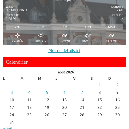
WIND
HUMIDITY
8 KM/H, NNO
24%
PRESSURE
CLOUDS
1 ATM
-
VEN
SAM
DIM
LUN
MAR
°
°
°
°
°
30/25
C
35/18
C
36/22
C
35/18
C
34/17
C
Plus de détails ici
.
Calendrier
août 2026
L
M
M
J
V
S
D
1
2
3
4
5
6
7
8
9
10
11
12
13
14
15
16
17
18
19
20
21
22
23
24
25
26
27
28
29
30
31