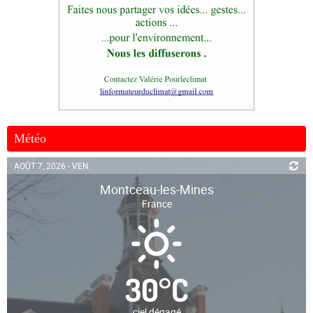
Météo
AOÛT 7, 2026 - VEN.
Montceau-les-Mines
France
30
°
C
ciel dégagé