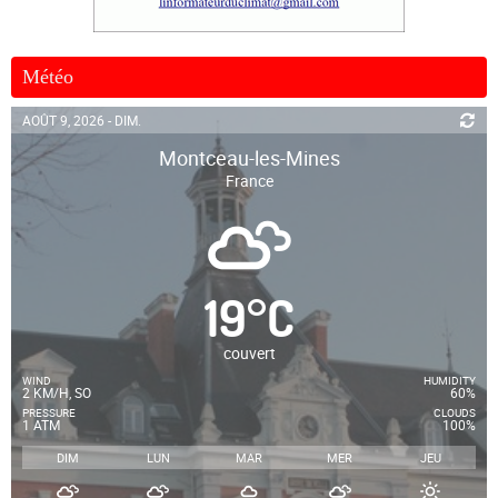
Météo
AOÛT 9, 2026 - DIM.
Montceau-les-Mines
France
19
°
C
couvert
WIND
HUMIDITY
2 KM/H, SO
60%
PRESSURE
CLOUDS
1 ATM
100%
DIM
LUN
MAR
MER
JEU