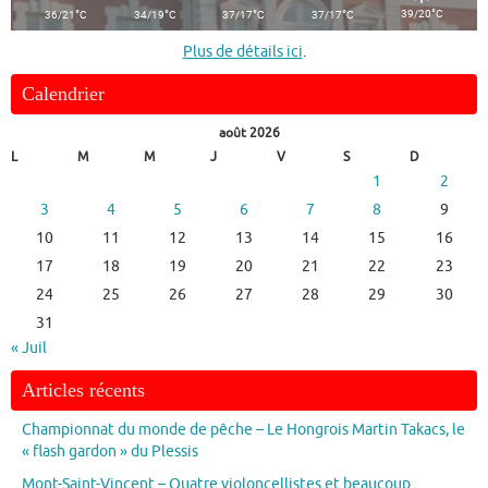
°
°
°
°
°
39/20
C
36/21
C
34/19
C
37/17
C
37/17
C
Plus de détails ici
.
Calendrier
août 2026
L
M
M
J
V
S
D
1
2
3
4
5
6
7
8
9
10
11
12
13
14
15
16
17
18
19
20
21
22
23
24
25
26
27
28
29
30
31
« Juil
Articles récents
Championnat du monde de pêche – Le Hongrois Martin Takacs, le
« flash gardon » du Plessis
Mont-Saint-Vincent – Quatre violoncellistes et beaucoup