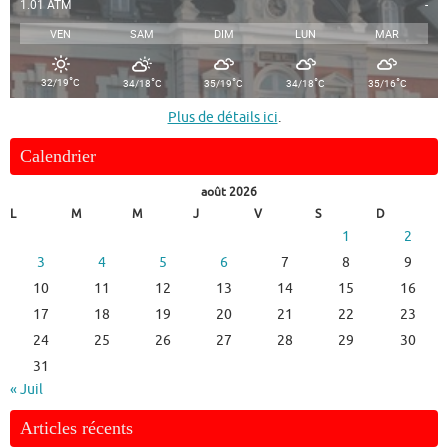
1.01 ATM
-
VEN
SAM
DIM
LUN
MAR
°
°
°
°
°
32/19
C
34/18
C
35/19
C
34/18
C
35/16
C
Plus de détails ici
.
Calendrier
août 2026
L
M
M
J
V
S
D
1
2
3
4
5
6
7
8
9
10
11
12
13
14
15
16
17
18
19
20
21
22
23
24
25
26
27
28
29
30
31
« Juil
Articles récents