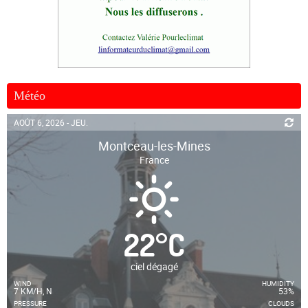
Météo
AOÛT 6, 2026 - JEU.
Montceau-les-Mines
France
22
°
C
ciel dégagé
WIND
HUMIDITY
7 KM/H, N
53%
PRESSURE
CLOUDS