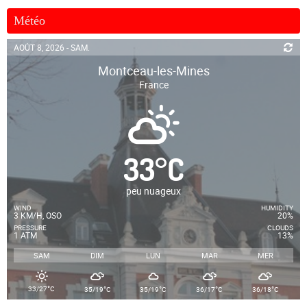
Météo
AOÛT 8, 2026 - SAM.
Montceau-les-Mines
France
33
°
C
peu nuageux
WIND
HUMIDITY
3 KM/H, OSO
20%
PRESSURE
CLOUDS
1 ATM
13%
SAM
DIM
LUN
MAR
MER
°
°
°
°
°
33/27
C
35/19
C
35/19
C
36/17
C
36/18
C